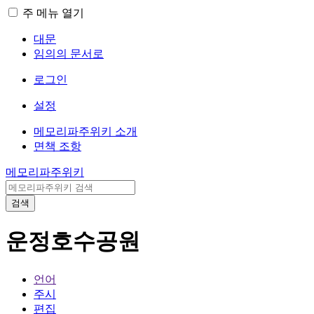
주 메뉴 열기
대문
임의의 문서로
로그인
설정
메모리파주위키 소개
면책 조항
메모리파주위키
검색
운정호수공원
언어
주시
편집