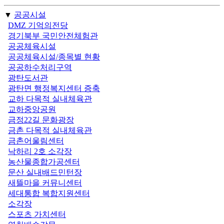
▼
공공시설
DMZ 기억의전당
경기북부 국민안전체험관
공공체육시설
공공체육시설/종목별 현황
공공하수처리구역
광탄도서관
광탄면 행정복지센터 증축
교하 다목적 실내체육관
교하중앙공원
금정22길 문화광장
금촌 다목적 실내체육관
금촌어울림센터
낙하리 2호 소각장
농산물종합가공센터
문산 실내배드민턴장
새뜰마을 커뮤니센터
세대통합 복합지원센터
소각장
스포츠 가치센터