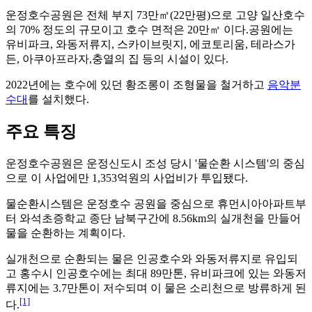
운정호수공원은 전체 부지 73만㎡(22만평)으로 고양 일산호수
의 70% 정도의 규모이고 호수 면적은 20만㎡ 이다.공원에는
유비파크, 와동저류지, 스카이브릿지, 에코토리움, 테라스가
든, 아쿠아프라자,충열의 집 등의 시설이 있다.
2022년에는 호수에 있던 황조롱이 조형물을 철거하고
음악분
수대
를 설치했다.
주요 특징
운정호수공원은 운정신도시 조성 당시 '물순환 시스템'의 중심
으로 이 사업에만 1,353억원의 사업비가 투입됐다.
물순환시스템은 운정호수 공원을 중심으로 휴먼시아아파트부
터 와석초증학교 종단 남북구간에 8.56km의 실개천을 만들어
물을 순환하는 계획이다.
실개천으로 순환되는 물은 인공호수와 와동저류지로 유입되
고 홍수시 인공호수에는 최대 89만톤, 유비파크에 있는 와동저
류지에는 3.7만톤이 저수되며 이 물은 소리천으로 방류하게 된
[1]
다.