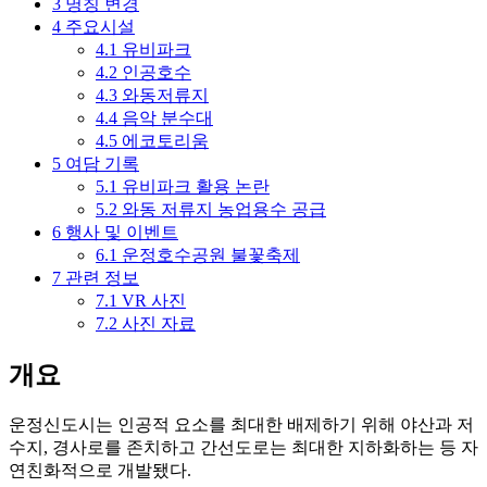
3
명칭 변경
4
주요시설
4.1
유비파크
4.2
인공호수
4.3
와동저류지
4.4
음악 분수대
4.5
에코토리움
5
여담 기록
5.1
유비파크 활용 논란
5.2
와동 저류지 농업용수 공급
6
행사 및 이벤트
6.1
운정호수공원 불꽃축제
7
관련 정보
7.1
VR 사진
7.2
사진 자료
개요
운정신도시는 인공적 요소를 최대한 배제하기 위해 야산과 저
수지, 경사로를 존치하고 간선도로는 최대한 지하화하는 등 자
연친화적으로 개발됐다.