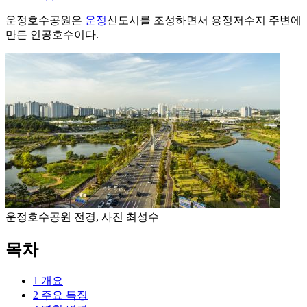
운정호수공원은
운정
신도시를 조성하면서 용정저수지 주변에
만든 인공호수이다.
운정호수공원 전경, 사진 최성수
목차
1
개요
2
주요 특징