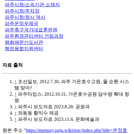
파주시청/소속기관 소재지
파주시청/주차장
파주시청/청사 역사
파주운정우체국
파주축구국가대표훈련원
파주환경관리센터 건립과정
평화애문산도서관
행정융합지원센터
자료 출처
↑
조선일보, 2012.7.30, 파주 가온호수고원, 물 순환 시스
템 맞아?
↑
파주타임스, 2012.10.31, 가온호수공원 담수량 확대 청
원
↑
파주시 보도자료 2023.8.28. 공원과
↑
와동동 황익수 제공
↑
파주시 보도자료 2023.11.6. 문화예술과
원본 주소 "
https://memory.paju.wiki/mw/index.php?title=운정호