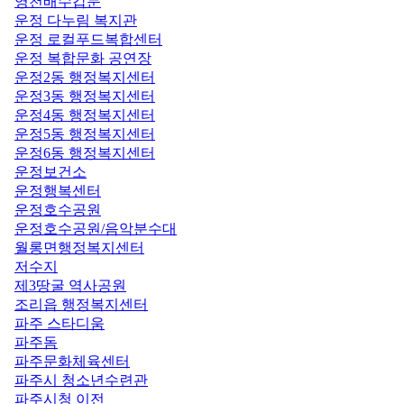
영천배수갑문
운정 다누림 복지관
운정 로컬푸드복합센터
운정 복합문화 공연장
운정2동 행정복지센터
운정3동 행정복지센터
운정4동 행정복지센터
운정5동 행정복지센터
운정6동 행정복지센터
운정보건소
운정행복센터
운정호수공원
운정호수공원/음악분수대
월롱면행정복지센터
저수지
제3땅굴 역사공원
조리읍 행정복지센터
파주 스타디움
파주돔
파주문화체육센터
파주시 청소년수련관
파주시청 이전