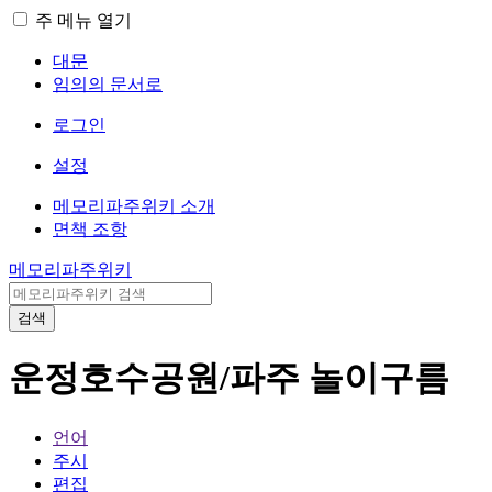
주 메뉴 열기
대문
임의의 문서로
로그인
설정
메모리파주위키 소개
면책 조항
메모리파주위키
검색
운정호수공원/파주 놀이구름
언어
주시
편집