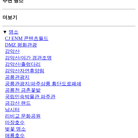
주변 명소
더보기
▼
명소
CJ ENM 콘텐츠월드
DMZ 평화관광
감악산
감악산/야간 경관조명
감악산/출렁다리
감악산자연휴양림
공릉관광지
공릉관광지/파주삼릉 횡단도로폐쇄
공릉천 금촌꽃밭
국립민속박물관 파주관
금강산 랜드
낚시터
리비교 문화공원
마장호수
벚꽃 명소
애룡호수