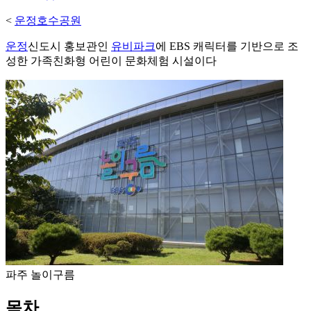
<
운정호수공원
운정
신도시 홍보관인
유비파크
에 EBS 캐릭터를 기반으로 조
성한 가족친화형 어린이 문화체험 시설이다
파주 놀이구름
목차