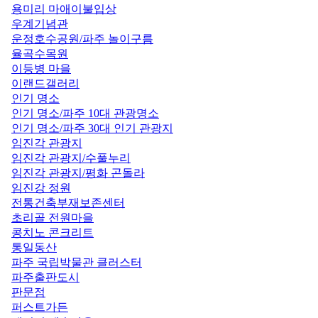
용미리 마애이불입상
우계기념관
운정호수공원/파주 놀이구름
율곡수목원
이등병 마을
이랜드갤러리
인기 명소
인기 명소/파주 10대 관광명소
인기 명소/파주 30대 인기 관광지
임진각 관광지
임진각 관광지/수풀누리
임진각 관광지/평화 곤돌라
임진강 정원
전통건축부재보존센터
초리골 전원마을
콩치노 콘크리트
통일동산
파주 국립박물관 클러스터
파주출판도시
판문점
퍼스트가든