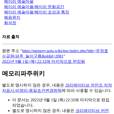
헤이리 예술마을
헤이리 예술마을/헤이리 문화공간
헤이리 예술마을/헤이리 조성과 특징
혜음원지
화석정
자료 출처
원본 주소 "
https://memory.paju.wiki/mw/index.php?title=운정호
수공원/파주_놀이구름&oldid=2081
"
2022년 9월 1일 (목) 22:32에 마지막으로 편집됨
메모리파주위키
별도로 명시하지 않은 경우, 내용은
크리에이티브 커먼즈 저작
자표시-비영리-동일조건변경허락
에 따라 사용할 수 있습니다.
이 문서는 2022년 9월 1일 (목) 22:32에 마지막으로 편집
되었습니다.
별도로 명시하지 않은 경우, 내용은
크리에이티브 커먼