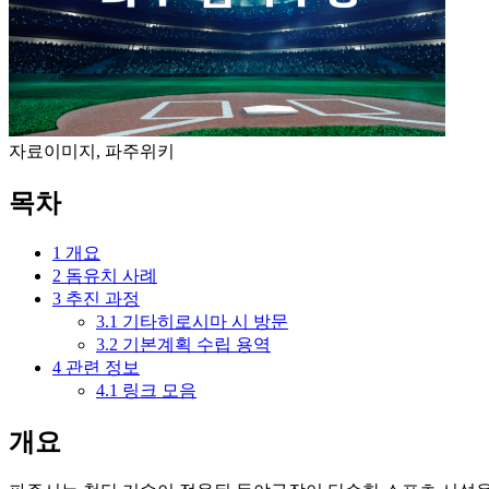
자료이미지, 파주위키
목차
1
개요
2
돔유치 사례
3
추진 과정
3.1
기타히로시마 시 방문
3.2
기본계획 수립 용역
4
관련 정보
4.1
링크 모음
개요