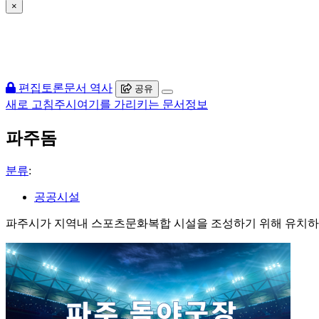
×
편집
토론
문서 역사
공유
새로 고침
주시
여기를 가리키는 문서
정보
파주돔
분류
:
공공시설
파주시가 지역내 스포츠문화복합 시설을 조성하기 위해 유치하