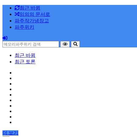
최근 바뀜
임의의 문서로
파주작가냉장고
파주위키
최근 바뀜
최근 토론
더 보기