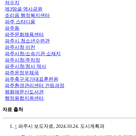
저수지
제3땅굴 역사공원
조리읍 행정복지센터
파주 스타디움
파주돔
파주문화체육센터
파주시 청소년수련관
파주시청 이전
파주시청/소속기관 소재지
파주시청/주차장
파주시청/청사 역사
파주운정우체국
파주축구국가대표훈련원
파주환경관리센터 건립과정
평화애문산도서관
행정융합지원센터
자료 출처
↑
파주시 보도자료, 2024.10.24. 도시계획과