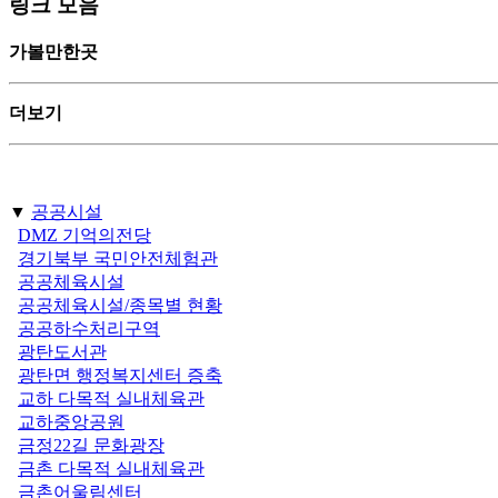
링크 모음
가볼만한곳
더보기
▼
공공시설
DMZ 기억의전당
경기북부 국민안전체험관
공공체육시설
공공체육시설/종목별 현황
공공하수처리구역
광탄도서관
광탄면 행정복지센터 증축
교하 다목적 실내체육관
교하중앙공원
금정22길 문화광장
금촌 다목적 실내체육관
금촌어울림센터