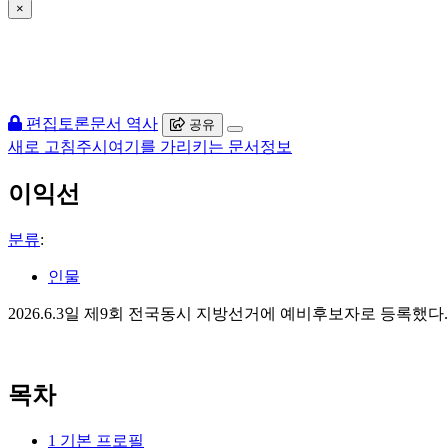
×
편집
토론
문서 역사
공유
새로 고침
주시
여기를 가리키는 문서
정보
이익선
분류
:
인물
2026.6.3일 제9회 전국동시 지방선거에 예비후보자로 등록했다.
목차
1
기본 프로필