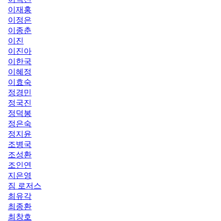
이재홍
이정은
이종춘
이진
이진아
이한국
이혜정
이효숙
정경민
정국진
정덕봉
정은숙
정지윤
조병국
조성환
조인연
지은영
짐 로저스
최유각
최종환
최창호