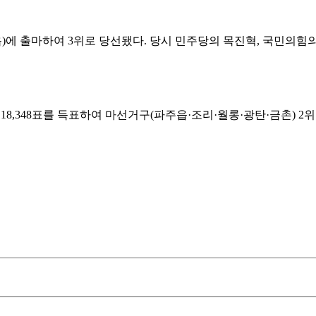
에 출마하여 3위로 당선됐다. 당시 민주당의 목진혁, 국민의힘의 오창식이 
6%인 18,348표를 득표하여 마선거구(파주읍·조리·월롱·광탄·금촌) 