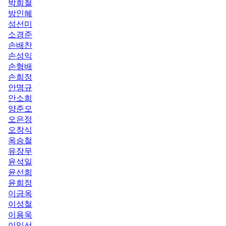
박희철
방인혜
성선미
소경준
손배찬
손성익
손형배
손희정
안명규
안소희
양준모
오은정
오창식
옥승철
유장무
윤석일
윤선희
윤희정
이금옥
이성철
이용욱
이익선