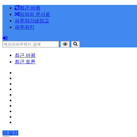
최근 바뀜
임의의 문서로
파주작가냉장고
파주위키
최근 바뀜
최근 토론
더 보기