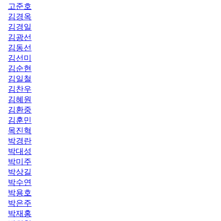
고준호
김경옥
김경일
김광선
김동선
김선미
김순현
김일철
김찬우
김혜원
김환중
김훈민
목진혁
박경란
박대성
박미주
박상길
박수연
박용호
박은주
박재홍