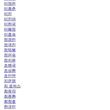
이정은
이종춘
이진
이진아
이한국
이혜정
이효숙
정경민
정국진
정덕봉
정은숙
정지윤
조병국
조성환
조인연
지은영
짐 로저스
최유각
최종환
최창호
한규민