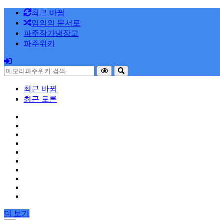
최근 바뀜
임의의 문서로
파주작가냉장고
파주위키
최근 바뀜
최근 토론
더 보기