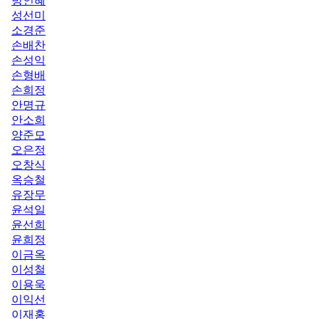
방인혜
성선미
소경준
손배찬
손성익
손형배
손희정
안명규
안소희
양준모
오은정
오창식
옥승철
유장무
윤석일
윤선희
윤희정
이금옥
이성철
이용욱
이익선
이재홍