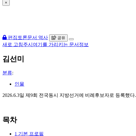
×
편집
토론
문서 역사
공유
새로 고침
주시
여기를 가리키는 문서
정보
김선미
분류
:
인물
2026.6.3일 제9회 전국동시 지방선거에 비례후보자로 등록했다.
목차
1
기본 프로필