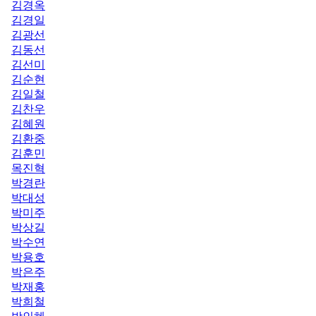
김경옥
김경일
김광선
김동선
김선미
김순현
김일철
김찬우
김혜원
김환중
김훈민
목진혁
박경란
박대성
박미주
박상길
박수연
박용호
박은주
박재홍
박희철