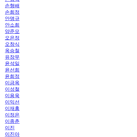
손형배
손희정
안명규
안소희
양준모
오은정
오창식
옥승철
유장무
윤석일
윤선희
윤희정
이금옥
이성철
이용욱
이익선
이재홍
이정은
이종춘
이진
이진아