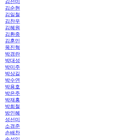
김선미
김순현
김일철
김찬우
김혜원
김환중
김훈민
목진혁
박경란
박대성
박미주
박상길
박수연
박용호
박은주
박재홍
박희철
방인혜
성선미
소경준
손배찬
손성익