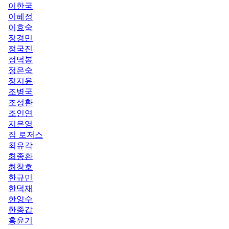
이한국
이혜정
이효숙
정경민
정국진
정덕봉
정은숙
정지윤
조병국
조성환
조인연
지은영
짐 로저스
최유각
최종환
최창호
한규민
한덕재
한양수
한종갑
홍윤기