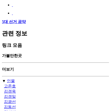
5대 선거 공약
관련 정보
링크 모음
가볼만한곳
더보기
▼
인물
고준호
김경옥
김경일
김광선
김동선