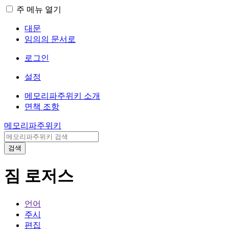
주 메뉴 열기
대문
임의의 문서로
로그인
설정
메모리파주위키 소개
면책 조항
메모리파주위키
검색
짐 로저스
언어
주시
편집