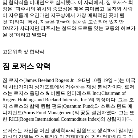
및 협약식을 비대면으로 실시했다. 이 자리에서, 짐 로저스 회
장은 “파주시의 위치와 중요성은 매우 흥미롭고, 물자와 사람
이 자유롭게 오간다면 지구상에서 가장 매력적인 곳이 될
것”이라며 “특히, 지금은 한국이 섬처럼 고립되어 있지만
DMZ가 사라지면 파주시는 철도와 도로를 잇는 교통의 허브가
될 것”이라고 말했다.
고문위촉 및 협약식
짐 로저스 약력
짐 로저스(James Beeland Rogers Jr. 1942년 10월 19일 ~ )는 미국
의 사업가이며 싱가포르에서 거주하는 재정 분석가이다. 로저
스는 로저스 홀딩스 & 비랜드 인터레스트 Inc.(Chairman of
Rogers Holdings and Beeland Interests, Inc.)의 회장이다. 그는 조
지 소로스와 함께 퀀텀 펀드(Quantum Fund)와 소로스 펀드 매
니지먼트(Soros Fund Management)의 공동 설립자였다. 그는 또
한 RICI(Rogers International Commodities Index)의 창립자이다.
로저스는 자신을 어떤 경제학파의 일원으로 생각하지 않지만
자신의 견해는 오스트리아의 경제학파에 가장 적합하다고 인