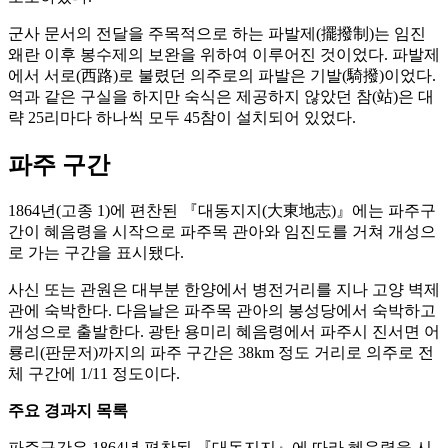
군사 문서의 전달을 주목적으로 하는 파발제(擺撥制)는 임진
왜란 이후 봉수제의 보완을 위하여 이루어진 것이었다. 파발제
에서 서로(西路)로 불렸던 의주로의 파발은 기발(騎撥)이었다.
역과 같은 구실을 하지만 숙식은 제공하지 않았던 참(站)은 대
략 25리마다 하나씩 모두 45참이 설치되어 있었다.
파주 구간
1864년(고종 1)에 편찬된 『대동지지(大東地志)』에는 파주구
간이 혜음령을 시작으로 파주목 관아와 임진도를 거쳐 개성으
로 가는 구간을 표시됐다.
사신 또는 관원은 대부분 한양에서 병전거리를 지나 고양 벽제
관에 숙박한다. 다음날은 파주목 관아의 봉성당에서 숙박하고
개성으로 출발한다. 광탄 용미리 혜음령에서 파주시 진서면 어
룡리(판문저)까지의 파주 구간은 38km 정도 거리로 의주로 전
체 구간에 1/11 정도이다.
주요 경과지 목록
파주구간은 1864년 편찬된 『대동지지』에 따라 혜음령을 시