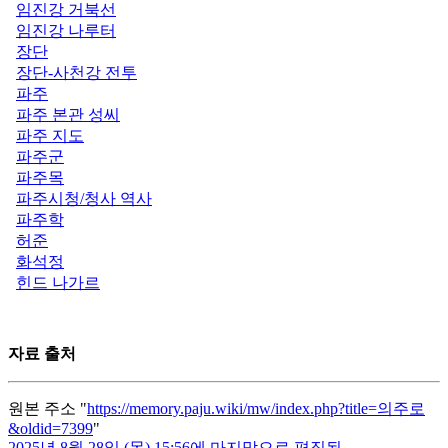
임진강 거북선
임진강 나루터
장단
장단-사천강 전투
파주
파주 본관 성씨
파주 지도
파주군
파주목
파주시청/청사 역사
파주학
허준
화석정
힌드 나가르
자료 출처
원본 주소 "
https://memory.paju.wiki/mw/index.php?title=의주로
&oldid=7399
"
2025년 8월 28일 (목) 15:56에 마지막으로 편집됨