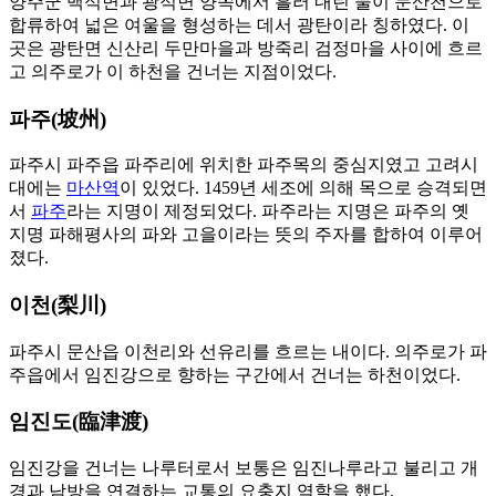
양주군 백석면과 광적면 양쪽에서 흘러 내린 물이 문산천으로
합류하여 넓은 여울을 형성하는 데서 광탄이라 칭하였다. 이
곳은 광탄면 신산리 두만마을과 방죽리 검정마을 사이에 흐르
고 의주로가 이 하천을 건너는 지점이었다.
파주(坡州)
파주시 파주읍 파주리에 위치한 파주목의 중심지였고 고려시
대에는
마산역
이 있었다. 1459년 세조에 의해 목으로 승격되면
서
파주
라는 지명이 제정되었다. 파주라는 지명은 파주의 옛
지명 파해평사의 파와 고을이라는 뜻의 주자를 합하여 이루어
졌다.
이천(梨川)
파주시 문산읍 이천리와 선유리를 흐르는 내이다. 의주로가 파
주읍에서 임진강으로 향하는 구간에서 건너는 하천이었다.
임진도(臨津渡)
임진강을 건너는 나루터로서 보통은 임진나루라고 불리고 개
경과 남방을 연결하는 교통의 요충지 역할을 했다.