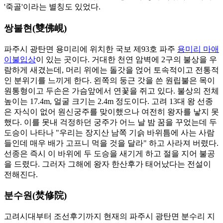
'죽골'이라는 별칭도 있었다.
쌍불현(雙佛峴)
파주시 광탄면 용미리에 위치한 국보 제93호 파주
용미리 마애
이불입상
이 있는 곳이다. 거대한 천연 암벽에 2구의 불상을 우
람하게 새겼는데, 머리 위에는 돌갓을 얹어 토속적이고 전통적
인 분위기를 느끼게 한다. 왼쪽의 둥근 갓을 쓴 원립불은 목이
원통형이고 두손은 가슴앞에서 연꽃을 쥐고 있다. 불상의 전체
높이는 17.4m, 얼굴 크기는 2.4m 정도이다. 고려 13대 왕 선종
은 자식이 없어 원신궁주를 맞이했으나 여전히 왕자를 낳지 못
했다. 이를 못내 걱정하던 궁주가 어느 날 밤 꿈을 꾸었는데 두
도승이 나타나 "우리는 장지산 남쪽 기슭 바위틈에 사는 사람
들인데 매우 배가 고프니 먹을 것을 달라" 하고 사라져 버렸다.
선종은 즉시 이 바위에 두 도승을 새기게 하고 절을 지어 불공
을 드렸다. 그러자 그해에 왕자 한산후가 태어났다는 전설이
전해진다.
분수원(焚修院)
고려시대부터 조선후기까지 현재의 파주시 광탄면 분수리 지