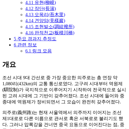
4.11
유현(柳峴)
4.12
장단(長湍)
4.13
오목리(吾木里)
4.14
견양암(見樣巖)
4.15
조현발소(調絃撥所)
4.16
판적천교(板積川橋)
5
주요 경과지 추정도
6
관련 정보
6.1
링크 모음
개요
조선 시대 9대 간선로 중 가장 중요한 의주로는 총 연장 약
1,080리(432km)의 교통 통신로였다. 고구려 시대부터 역원제
(驛院制)가 국지적으로 이루어지기 시작하여 전국적으로 실시
된 고려 시대에 그 기반이 갖추어졌다. 조선 시대에 들어와 중
종대에 역원제가 정비되면서 그 모습이 완전히 갖추어졌다.
의주로(義州路)는 현재 서울역에서 의주까지 이어지는 조선
제1대로로 다른 이름으로 관서로 혹은 서북로로 불리기도 했
다. 그러나 압록강을 건너면 중국 요동으로 이어진다는 점, 중