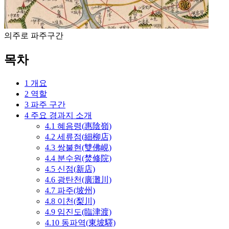
의주로 파주구간
목차
1
개요
2
역할
3
파주 구간
4
주요 경과지 소개
4.1
혜음령(惠陰嶺)
4.2
세류점(細柳店)
4.3
쌍불현(雙佛峴)
4.4
분수원(焚修院)
4.5
신점(新店)
4.6
광탄천(廣灘川)
4.7
파주(坡州)
4.8
이천(梨川)
4.9
임진도(臨津渡)
4.10
동파역(東坡驛)