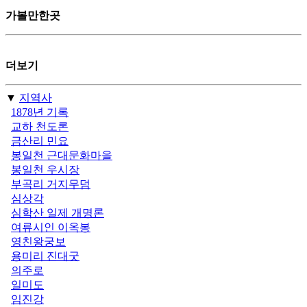
가볼만한곳
더보기
▼
지역사
1878년 기록
교하 천도론
금산리 민요
봉일천 근대문화마을
봉일천 우시장
부곡리 거지무덤
심상각
심학산 일제 개명론
여류시인 이옥봉
영친왕궁보
용미리 진대굿
의주로
일미도
임진강