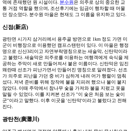
역에 존재했던 원 시설이다.
분수원
은 의주로 상의 중요한 교
통 거점 역할을 했으며, 조선후기에는 임금이 행차할 때 머물
던 장소였다. 분수원 마을은 현재도 그 이름을 유지하고 있다.
신점(新店)
광탄면 시가지 삼거리에서 용주골 방면으로 1km 정도 가면 미
군이 비행장으로 이용했던 캠프스탠턴이 있다. 이 마을은 행정
명으로 신산3리이고 자연부락명칭으로는 새술막, 신탄막이라
고 불렸다. 새술막은 의주로를 이용하는 여행객에게 숙식을 제
공하는 주막이 새로 만들어져서 붙은 이름이다. 신탄막은 임진
왜란때 선조가 피난가면서 만들어진 명칭으로 알려졌다. 선조
가 의주로 피난을 가던 중 비가 심하게 내려 어가 행렬이 멈춰
섰다. 저녁 준비를 위해 장작에 불을 지피려 했으나 불이 붙지
않았다. 이때 주막에서 참나무 숯을 가져와 불을 지폈고 옷을
말릴 수 있었다. 이를 지켜본 선조가 "이 숯은 처음 보는 숯이
군"이라고 말했다. 이후 이곳을 '신탄막'이라고 불렀다고 전해
진다.
광탄천(廣灘川)