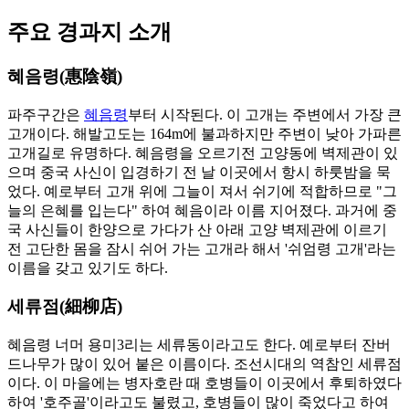
주요 경과지 소개
혜음령(惠陰嶺)
파주구간은
혜음령
부터 시작된다. 이 고개는 주변에서 가장 큰
고개이다. 해발고도는 164m에 불과하지만 주변이 낮아 가파른
고개길로 유명하다. 혜음령을 오르기전 고양동에 벽제관이 있
으며 중국 사신이 입경하기 전 날 이곳에서 항시 하룻밤을 묵
었다. 예로부터 고개 위에 그늘이 져서 쉬기에 적합하므로 "그
늘의 은혜를 입는다" 하여 혜음이라 이름 지어졌다. 과거에 중
국 사신들이 한양으로 가다가 산 아래 고양 벽제관에 이르기
전 고단한 몸을 잠시 쉬어 가는 고개라 해서 '쉬엄령 고개'라는
이름을 갖고 있기도 하다.
세류점(細柳店)
혜음령 너머 용미3리는 세류동이라고도 한다. 예로부터 잔버
드나무가 많이 있어 붙은 이름이다. 조선시대의 역참인 세류점
이다. 이 마을에는 병자호란 때 호병들이 이곳에서 후퇴하였다
하여 '호주골'이라고도 불렸고, 호병들이 많이 죽었다고 하여