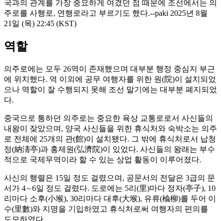
국과의 관계를 가장 중요하게 여겼던 점 때문에 조선에서는 의
주로를 사행로, 연행로라고 부르기도 했다.--paki 2025년 8월
21일 (목) 22:45 (KST)
역할
의주로에는 모두 26역이 존재했으며 대부분 행정 중심지 부근
에 위치했다. 역 이외에 공무 여행자를 위한 원(院)이 설치되었
으나 역할이 잘 수행되지 못해 조선 말기에는 대부분 폐지되었
다.
중국으로 통하던 의주로는 중요한 육상 교통로로서 사신들의
내왕이 잦았으며, 양국 사신들을 위한 휴식처와 숙박소는 의주
로 전체에 25개의 관(館)이 설치됐다. 그 밖에 휴식처로서 납청
정(納淸亭)과 홍제원(弘濟院)이 있었다. 사신들의 왕래는 부수
적으로 국제무역이라 할 수 있는 상업 활동이 이루어졌다.
사신의 행렬은 15일 정도 걸렸으며, 공문서의 전달은 3급의 문
서가 4∼6일 정도 걸렸다. 도로에는 5리(里)마다 정자(亭子), 10
리마다 소후(小堠), 30리마다 대후(大堠), 유류(楡柳)를 두어 이
수(里數)와 지명을 기입하였고 휴식처로써 여행자의 편의를
도모하였다.