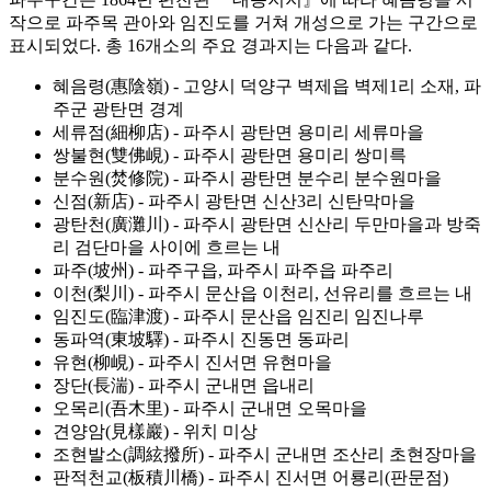
작으로 파주목 관아와 임진도를 거쳐 개성으로 가는 구간으로
표시되었다. 총 16개소의 주요 경과지는 다음과 같다.
혜음령(惠陰嶺) - 고양시 덕양구 벽제읍 벽제1리 소재, 파
주군 광탄면 경계
세류점(細柳店) - 파주시 광탄면 용미리 세류마을
쌍불현(雙佛峴) - 파주시 광탄면 용미리 쌍미륵
분수원(焚修院) - 파주시 광탄면 분수리 분수원마을
신점(新店) - 파주시 광탄면 신산3리 신탄막마을
광탄천(廣灘川) - 파주시 광탄면 신산리 두만마을과 방죽
리 검단마을 사이에 흐르는 내
파주(坡州) - 파주구읍, 파주시 파주읍 파주리
이천(梨川) - 파주시 문산읍 이천리, 선유리를 흐르는 내
임진도(臨津渡) - 파주시 문산읍 임진리 임진나루
동파역(東坡驛) - 파주시 진동면 동파리
유현(柳峴) - 파주시 진서면 유현마을
장단(長湍) - 파주시 군내면 읍내리
오목리(吾木里) - 파주시 군내면 오목마을
견양암(見樣巖) - 위치 미상
조현발소(調絃撥所) - 파주시 군내면 조산리 초현장마을
판적천교(板積川橋) - 파주시 진서면 어룡리(판문점)