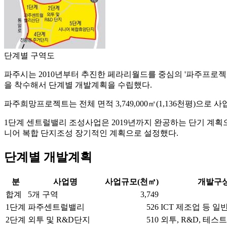
단계별 구역도
파주시는 2010년부터 추진한 페라리월드를 중심의 '파주프로젝
을 착수해서 단계별 개발계획을 수립했다.
파주희망프로젝트는 전체 면적 3,749,000㎡(1,136천평)으
1단계 센트럴밸리 조성사업은 2019년까지 완공하는 단기 계획
니어 복합 단지조성 장기적인 계획으로 설정했다.
단계별 개발계획
분
사업명
사업규모(천㎡)
개발구상
합계
5개 구역
3,749
1단계
파주센트럴밸리
526
ICT 제조업 등 
2단계
외투 및 R&D단지
510
외투, R&D, 테스