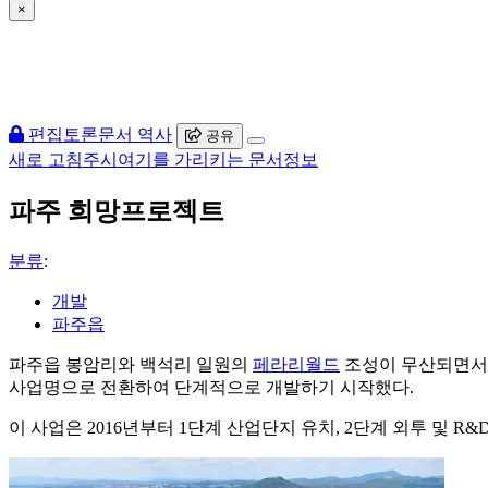
×
편집
토론
문서 역사
공유
새로 고침
주시
여기를 가리키는 문서
정보
파주 희망프로젝트
분류
:
개발
파주읍
파주읍 봉암리와 백석리 일원의
페라리월드
조성이 무산되면서 
사업명으로 전환하여 단계적으로 개발하기 시작했다.
이 사업은 2016년부터 1단계 산업단지 유치, 2단계 외투 및 R&D 