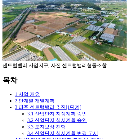
센트럴밸리 사업지구, 사진 센트럴밸리협동조합
목차
1
사업 개요
2
단계별 개발계획
3
파주 센트럴밸리 추진[1단계]
3.1
산업단지 지정계획 승인
3.2
산업단지 실시계획 승인
3.3
토지보상 진행
3.4
산업단지 실시계획 변경 고시