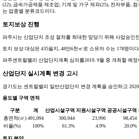
(22), 금속가공제품 제조업; 기계 및 가구 제외(25), 전자부품, 
는 업종별 분류코드이다.
토지보상 진행
파주시는 산업단지 조성 절차를 최대한 앞당기 위해 사업승인전 2
토지 보상 대상은 435필지, 48만6천㎡로 소유자 수는 178명이
파주센트럴밸리 산업단지계획 심의를2019. 9월 중 개최할 예정이
산업단지 실시계획 변경 고시
경기도는 센트럴밸리 일반산업단지 변경 계획을 승인하고 2020.1
용도별 구역 면적
구분
계
산업시설구역
지원시설구역
공공시설구역
총면적(㎡)
491,094
300,944
23,996
98,454
비율(%)
100%
61.3%
4.9%
20.0%
토지 분양