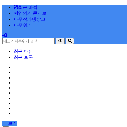
최근 바뀜
임의의 문서로
파주작가냉장고
파주위키
최근 바뀜
최근 토론
더 보기