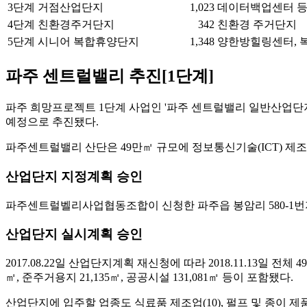
3단계
거점산업단지
1,023
데이터백업센터 등
4단계
친환경주거단지
342
친환경 주거단지
5단계
시니어 복합휴양단지
1,348
양한방힐링센터, 
파주 센트럴밸리 추진[1단계]
파주 희망프로젝트 1단계 사업인 '파주 센트럴밸리 일반산업단지 
예정으로 추진됐다.
파주센트럴밸리 산단은 49만㎡ 규모에 정보통신기술(ICT) 제
산업단지 지정계획 승인
파주센트럴벨리사업협동조합이 신청한 파주읍 봉암리 580-1번지 일원 
산업단지 실시계획 승인
2017.08.22일 산업단지계획 재신청에 따라 2018.11.13일 전체
㎡, 준주거용지 21,135㎡, 공공시설 131,081㎡ 등이 포함됐다.
산업단지에 입주할 업종도 식료품 제조업(10), 펄프 및 종이 제품