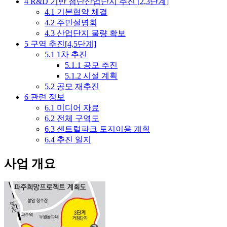
4
R&D 기반 첨단산업단지 추진 [2,3단계]
4.1
기본협약 체결
4.2
주민설명회
4.3
산업단지 물량 확보
5
구역 추진[4,5단계]
5.1
1차 추진
5.1.1
공모 추진
5.1.2
시설 계획
5.2
공모 재추진
6
관련 정보
6.1
미디어 자료
6.2
전체 구역도
6.3
센트럴파크 토지이용 계획
6.4
추진 일지
사업 개요