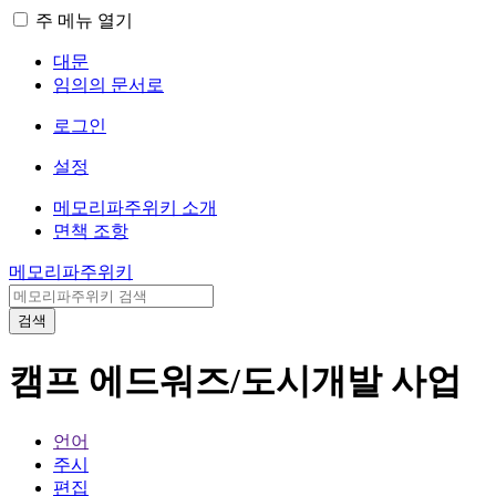
주 메뉴 열기
대문
임의의 문서로
로그인
설정
메모리파주위키 소개
면책 조항
메모리파주위키
검색
캠프 에드워즈/도시개발 사업
언어
주시
편집