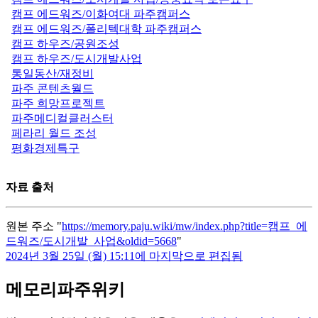
캠프 에드워즈/이화여대 파주캠퍼스
캠프 에드워즈/폴리텍대학 파주캠퍼스
캠프 하우즈/공원조성
캠프 하우즈/도시개발사업
통일동산/재정비
파주 콘텐츠월드
파주 희망프로젝트
파주메디컬클러스터
페라리 월드 조성
평화경제특구
자료 출처
원본 주소 "
https://memory.paju.wiki/mw/index.php?title=캠프_에
드워즈/도시개발_사업&oldid=5668
"
2024년 3월 25일 (월) 15:11에 마지막으로 편집됨
메모리파주위키