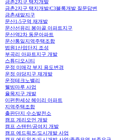
금촌2지구 택지개발
금촌2지구 택지개발/C3블록개발 질문답변
금촌새말지구
문산1-5구역 재개발
문산선유리 봉아골 아파트지구
문산역2차 동문아파트
문산통일지역주택조합
법원1산업단지 조성
부곡리 아파트지구 개발
스튜디오시티
운정 미매각 부지 용도변경
운정 야당지구 재개발
운정테크노밸리
웰빙마루 사업
율목지구 개발
이편한세상 헤이리 아파트
지역주택조합
출판단지 수소발전소
캠프 게리오언 개발
캠프 스탠턴/공여지 개발
캠프 에드워즈/도시개발 사업
캠프 에드워즈/도시개발 사업/종중묘역 보존요구