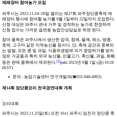
재래장터 참여농가 모집
파주시는 2023.11.24~26일 열리는 제27회 파주장단콩축제 재
래장터 행사에 참여할 농가를 9월 1일부터 22일까지 모집한다.
신청 대상은 파주시 관내 거주 및 경작하는 농가로 한정하며
신청 접수는 가까운 읍면동 농업인상담실로 하면 된다.
참여 품목은 파주시에서 생산한 잡곡, 참깨, 들깨, 채소, 땅콩,
호박, 고구마 같은 지역농산물 등이다. 단, 축제 공간과 중복되
는 밥쌀, 모든 콩 및 과일, 식품위생법에 의거 영업허가를 받지
않은 가공품과 특히 외국 농산물, 민물고기, 축산물, 과일, 화훼
[3]
등은 판매 품목에서 제외된다.
paki 2023년 9월 1일 (금) 10:26
(KST)
문의 : 농업기술센터 연구개발과(☎031-940-4903)
제14회 장단콩요리 전국경연대회 개최
요리대회
파주시는 2023.11.25일(토) 오전 10시 파주시 임진각 장단콩 축