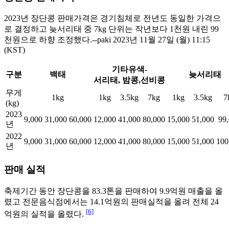
2023년 장단콩 판매가격은 경기침체로 전년도 동일한 가격으
로 결정하고 늦서리태 중 7kg 단위는 작년보다 1천원 내린 99
천원으로 하향 조정했다.--paki 2023년 11월 27일 (월) 11:15
(KST)
기타유색-
구분
백태
늦서리태
서리태, 밤콩,선비콩
무게
1kg
1kg
3.5kg
7kg
1kg
3.5kg
7
(kg)
2023
9,000
31,000
60,000
12,000
41,000
80,000
15,000
51,000
99
년
2022
9,000
31,000
60,000
12,000
41,000
80,000
15,000
51,000
100
년
판매 실적
축제기간 동안 장단콩을 83.3톤을 판매하여 9.9억원 매출을 올
렸고 전문음식점에서는 14.1억원의 판매실적을 올려 전체 24
[6]
억원의 실적을 올렸다.