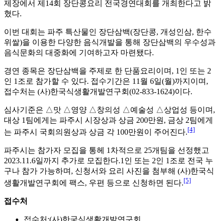
제장에서 제14회 장단콩요리 전국경연대회를 개최한다고 밝
혔다.
이번 대회는 파주 특산물인 장단삼백(장단콩, 개성인삼, 한수
위쌀)을 이용한 다양한 음식개발을 통해 장단삼백의 우수성과
음식문화의 대중화에 기여하고자 마련됐다.
경연 종목은 장단삼백을 주제로 한 단품요리이며, 1인 또는 2
인 1조로 참가할 수 있다. 접수기간은 11월 6일(월)까지이며,
접수처는 (사)한국식생활개발연구회(02-833-1624)이다.
심사기준은 △맛 △영양 △창의성 △예술성 △상업성 등이며,
대상 1팀에게는 파주시 시장상과 상금 200만원, 금상 2팀에게
[4]
는 파주시 국회의원상과 상금 각 100만원이 주어진다.
파주시는 참가자 모집을 통헤 1차적으로 25개팀을 선정했고
2023.11.6일까지 추가로 모집한다.1인 또는 2인 1조로 전국 누
구나 참가 가능하며, 신청서와 요리 사진을 첨부해 (사)한국식
[5]
생활개발연구회에 팩스, 우편 등으로 신청하면 된다.
접수처
접수처:(사)한국식생활개발연구회