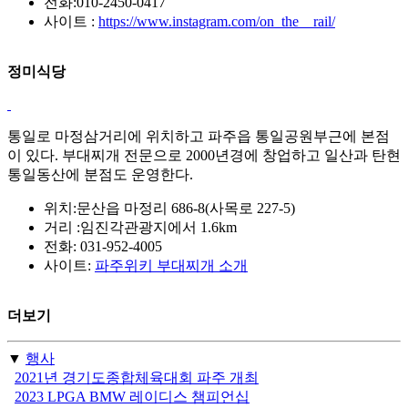
전화:010-2450-0417
사이트 :
https://www.instagram.com/on_the__rail/
정미식당
통일로 마정삼거리에 위치하고 파주읍 통일공원부근에 본점
이 있다. 부대찌개 전문으로 2000년경에 창업하고 일산과 탄현
통일동산에 분점도 운영한다.
위치:문산읍 마정리 686-8(사목로 227-5)
거리 :임진각관광지에서 1.6km
전화: 031-952-4005
사이트:
파주위키 부대찌개 소개
더보기
▼
행사
2021년 경기도종합체육대회 파주 개최
2023 LPGA BMW 레이디스 챔피언십