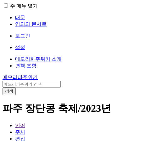
주 메뉴 열기
대문
임의의 문서로
로그인
설정
메모리파주위키 소개
면책 조항
메모리파주위키
검색
파주 장단콩 축제/2023년
언어
주시
편집