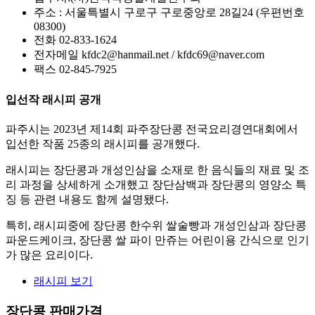
주소 : 서울특별시 구로구 구로중앙로 28길24 (우편번호
08300)
전화 02-833-1624
전자메일 kfdc2@hanmail.net / kfdc69@naver.com
팩스 02-845-7925
입선작 래시피 공개
파주시는 2023년 제14회 파주장단콩 전국요리경연대회에서
입선한 작품 25종의 래시피를 공개했다.
래시피는 장단콩과 개성인삼을 소재로 한 음식들의 재료 및 조
리 과정을 상세하게 소개했고 장단삼백과 장단콩의 영양소 특
징 등 관련 내용도 함께 설명됐다.
특히, 래시피중에 장단콩 한수위 쌀술빵과 개성인삼과 장단콩
파운드케이크, 장단콩 쌀 파이 만쥬는 어린이용 간식으로 인기
가 많은 요리이다.
래시피 보기
장단콩 판매가격