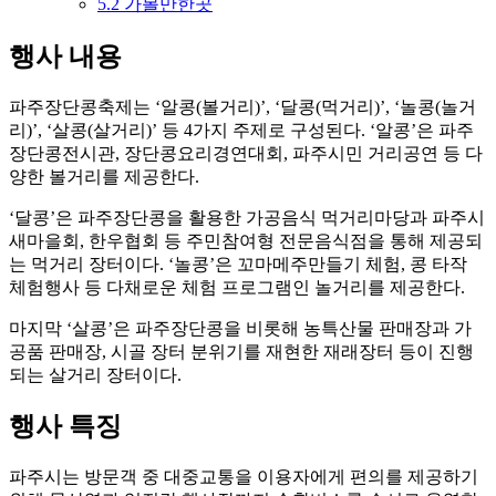
5.2
가볼만한곳
행사 내용
파주장단콩축제는 ‘알콩(볼거리)’, ‘달콩(먹거리)’, ‘놀콩(놀거
리)’, ‘살콩(살거리)’ 등 4가지 주제로 구성된다. ‘알콩’은 파주
장단콩전시관, 장단콩요리경연대회, 파주시민 거리공연 등 다
양한 볼거리를 제공한다.
‘달콩’은 파주장단콩을 활용한 가공음식 먹거리마당과 파주시
새마을회, 한우협회 등 주민참여형 전문음식점을 통해 제공되
는 먹거리 장터이다. ‘놀콩’은 꼬마메주만들기 체험, 콩 타작
체험행사 등 다채로운 체험 프로그램인 놀거리를 제공한다.
마지막 ‘살콩’은 파주장단콩을 비롯해 농특산물 판매장과 가
공품 판매장, 시골 장터 분위기를 재현한 재래장터 등이 진행
되는 살거리 장터이다.
행사 특징
파주시는 방문객 중 대중교통을 이용자에게 편의를 제공하기