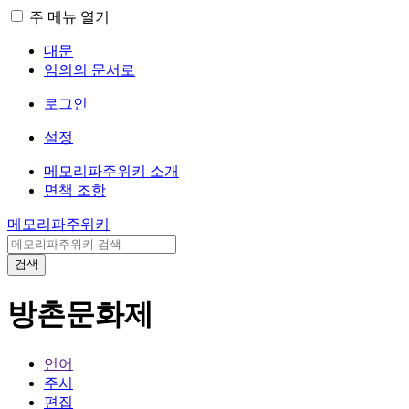
주 메뉴 열기
대문
임의의 문서로
로그인
설정
메모리파주위키 소개
면책 조항
메모리파주위키
검색
방촌문화제
언어
주시
편집