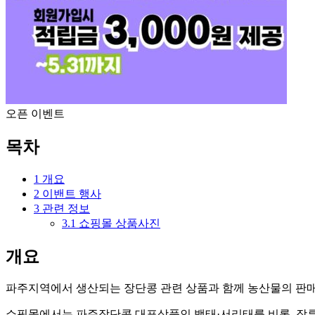
오픈 이벤트
목차
1
개요
2
이밴트 행사
3
관련 정보
3.1
쇼핑몰 상품사진
개요
파주지역에서 생산되는 장단콩 관련 상품과 함께 농산물의 판매 활
쇼핑몰에서는 파주장단콩 대표상품인 백태·서리태를 비롯, 장류