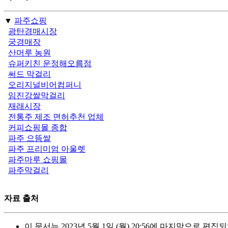
▼
파주쇼핑
광탄경매시장
궁경매장
산머루 농원
슈퍼키친 운정해오름점
써드 막걸리
오리지널비어컴퍼니
임진강쌀막걸리
재래시장
전통주 제조 면허추천 업체
커피쇼핑몰 종합
파주 으뜸쌀
파주 프리미엄 아울렛
파주마루 쇼핑몰
파주막걸리
자료 출처
이 문서는 2023년 5월 1일 (월) 20:56에 마지막으로 편