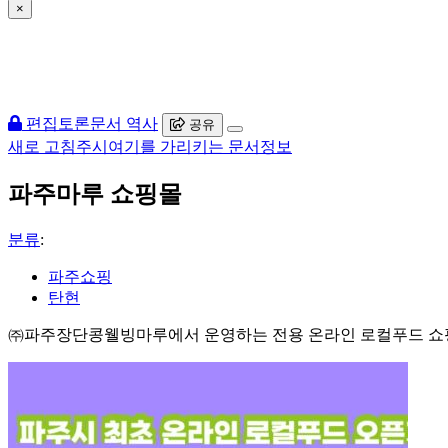
×
편집
토론
문서 역사
공유
새로 고침
주시
여기를 가리키는 문서
정보
파주마루 쇼핑몰
분류
:
파주쇼핑
탄현
㈜파주장단콩웰빙마루에서 운영하는 전용 온라인 로컬푸드 쇼