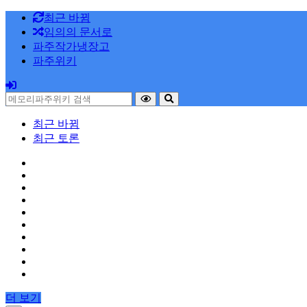
최근 바뀜
임의의 문서로
파주작가냉장고
파주위키
최근 바뀜
최근 토론
더 보기