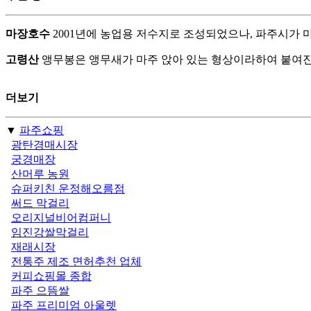
마장호수
2001년에 농업용 저수지로 조성되었으나, 파주시가 
고령산
앵무봉은 앵무새가 마주 앉아 있는 형상이라하여 붙여진
더보기
▼
파주쇼핑
광탄경매시장
궁경매장
산머루 농원
슈퍼키친 운정해오름점
써드 막걸리
오리지널비어컴퍼니
임진강쌀막걸리
재래시장
전통주 제조 면허추천 업체
커피쇼핑몰 종합
파주 으뜸쌀
파주 프리미엄 아울렛