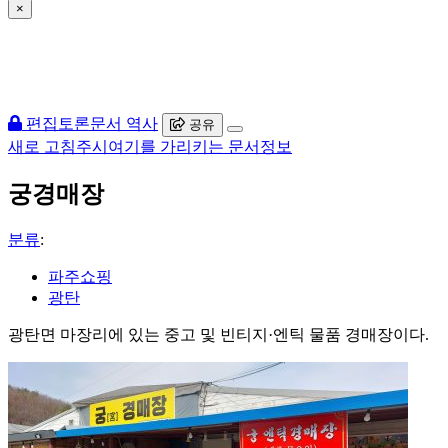
×
편집
토론
문서 역사
공유
새로 고침
주시
여기를 가리키는 문서
정보
궁경매장
분류
:
파주쇼핑
광탄
광탄면 마장리에 있는 중고 및 빈티지·엔틱 물품 경매장이다.