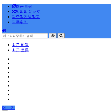
최근 바뀜
임의의 문서로
파주작가냉장고
파주위키
최근 바뀜
최근 토론
더 보기