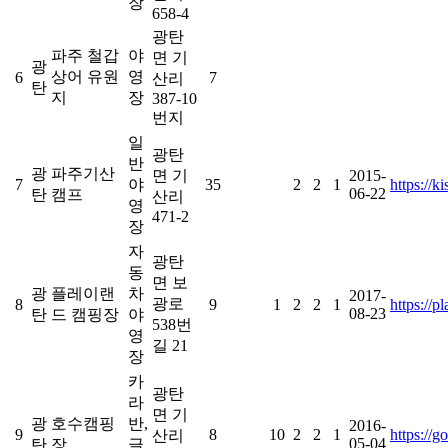
장
658-4
광탄
파주 철갑
야
면 기
광
상어 유원
영
6
7
산리
탄
지
장
387-10
번지
일
광탄
반
광
파주기산
면 기
2015-
7
야
35
2
2
1
https://
06-22
탄
캠프
산리
영
471-2
장
자
광탄
동
면 보
광
플레이랜
차
2017-
광로
8
9
1
2
2
1
https://
08-23
탄
드 캠핑장
야
538번
영
길 21
장
카
광탄
라
면 기
광
호수캠핑
반,
2016-
9
8
10
2
2
1
https://
산리
05-04
탄
장
글