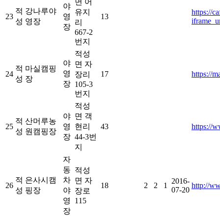
면 어
야
적
강나루야
유지
https://
23
영
13
iframe_
성
영장
리
장
667-2
번지
적성
야
면 자
적
마실캠핑
영
24
17
https://m
장리
성
장
장
105-3
번지
적성
야
면 객
적
산머루농
25
영
현리
43
https://
성
원캠핑장
장
44-3번
지
자
동
적성
적
은사시캠
차
면 자
2016-
26
18
2
2
1
http://w
07-20
성
핑장
야
장로
영
115
장