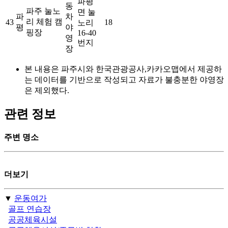
파평
동
파주 눌노
면 눌
파
차
리 체험 캠
43
18
노리
평
야
핑장
16-40
영
번지
장
본 내용은 파주시와 한국관광공사,카카오맵에서 제공하
는 데이터를 기반으로 작성되고 자료가 불충분한 야영장
은 제외했다.
관련 정보
주변 명소
더보기
▼
운동여가
골프 연습장
공공체육시설