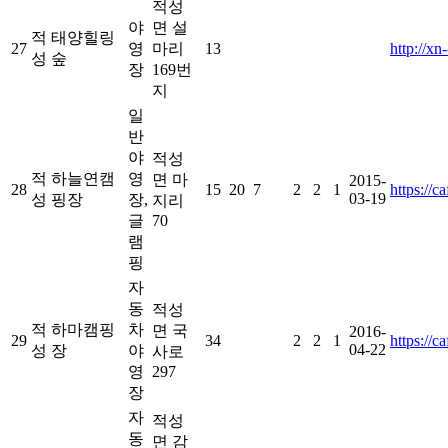
적성
야
면 설
적
태양힐링
27
영
마리
13
http://x
성
숲
장
169번
지
일
반
야
적성
적
하늘연캠
영
면 마
2015-
28
15
20
7
2
2
1
https://c
03-19
성
핑장
장,
지리
글
70
램
핑
자
동
적성
적
하마캠핑
차
면 국
2016-
29
34
2
2
1
https://
04-22
성
장
야
사로
영
297
장
자
적성
동
면 감