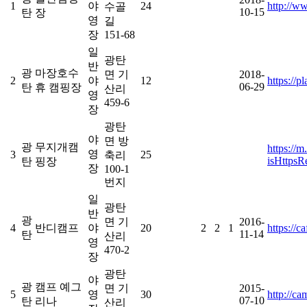
1
야
24
http://w
수골
10-15
탄
장
영
길
장
151-68
일
광탄
반
광
마장호수
면 기
2018-
2
야
12
https://
06-29
탄
휴 캠핑장
산리
영
459-6
장
광탄
야
면 방
광
무지개캠
https://m
영
3
25
축리
isHttpsR
탄
핑장
장
100-1
번지
일
광탄
반
광
면 기
2016-
4
반디캠프
야
20
2
2
1
https://
11-14
탄
산리
영
470-2
장
광탄
야
광
캠프 예그
면 기
2015-
5
영
30
http://c
07-10
탄
리나
산리