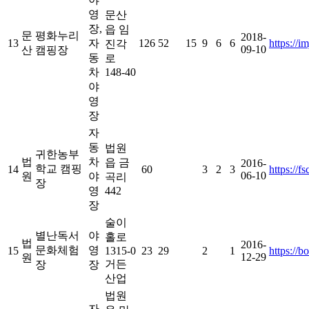
영
문산
장,
읍 임
문
평화누리
2018-
13
자
126
52
15
9
6
6
https://i
진각
09-10
산
캠핑장
동
로
차
148-40
야
영
장
자
동
법원
귀한농부
법
차
읍 금
2016-
학교 캠핑
14
60
3
2
3
https://f
06-10
원
야
곡리
장
영
442
장
술이
별난독서
야
홀로
법
2016-
문화체험
영
15
1315-0
23
29
2
1
https://
12-29
원
거든
장
장
산업
법원
자