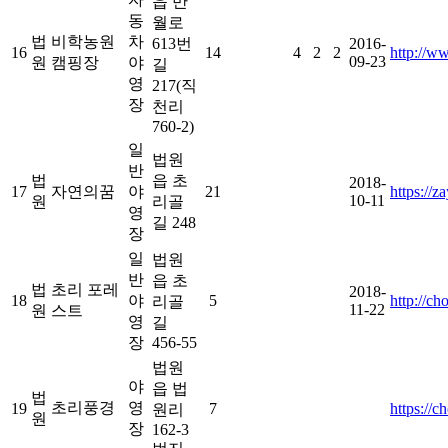
읍 만
동
월로
법
비학농원
차
613번
2016-
16
14
4
2
2
http://w
09-23
원
캠핑장
야
길
영
217(직
장
천리
760-2)
일
법원
반
법
읍 초
2018-
17
자연의꿈
야
21
https://z
10-11
원
리골
영
길 248
장
일
법원
반
읍 초
법
초리 포레
2018-
18
야
5
http://cho
리골
11-22
원
스트
영
길
장
456-55
법원
야
읍 법
법
초리풍경
영
19
7
https://
원리
원
장
162-3