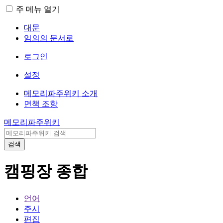
주 메뉴 열기
대문
임의의 문서로
로그인
설정
메모리파주위키 소개
면책 조항
메모리파주위키
검색
캠핑장 종합
언어
주시
편집