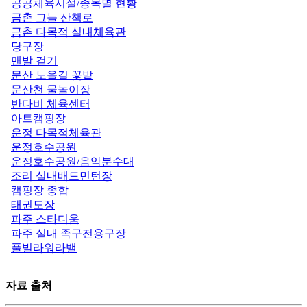
공공체육시설/종목별 현황
금촌 그늘 산책로
금촌 다목적 실내체육관
당구장
맨발 걷기
문산 노을길 꽃밭
문산천 물놀이장
반다비 체육센터
아트캠핑장
운정 다목적체육관
운정호수공원
운정호수공원/음악분수대
조리 실내배드민턴장
캠핑장 종합
태권도장
파주 스타디움
파주 실내 족구전용구장
풀빌라워라밸
자료 출처