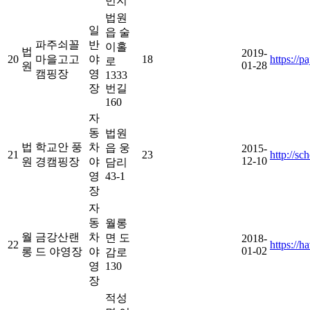
번지
법원
일
읍 술
파주쇠꼴
반
이홀
법
2019-
20
마을고고
야
18
https://p
로
01-28
원
캠핑장
영
1333
장
번길
160
자
동
법원
법
학교안 풍
차
읍 웅
2015-
21
23
http://sc
12-10
원
경캠핑장
야
담리
영
43-1
장
자
동
월롱
월
금강산랜
차
면 도
2018-
22
https:/
01-02
롱
드 야영장
야
감로
영
130
장
적성