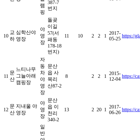
387-7
램
번지
핑
돌곶
이길
야
교
심학산야
57(서
2017-
10
영
11
10
2
2
1
https://
05-25
하
영장
패동
장
178-18
번지)
자
동
문산
느티나무
문
차
읍 사
2015-
그늘아래
11
8
2
2
1
https://
12-04
산
야
목리
캠핑장
영
산87-2
장
문산
야
문
지내울 야
읍 이
2017-
12
영
13
2
20
1
https://c
06-26
산
영장
천리
장
340-2
일
반
야