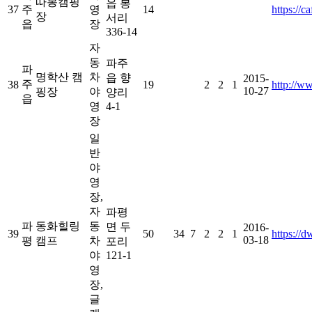
따봉캠핑
읍 봉
37
주
영
14
https://
장
서리
읍
장
336-14
자
동
파주
파
명학산 캠
차
읍 향
2015-
주
38
19
2
2
1
http://
10-27
핑장
야
양리
읍
영
4-1
장
일
반
야
영
장,
자
파평
파
동화힐링
동
면 두
2016-
39
50
34
7
2
2
1
https://
03-18
평
캠프
차
포리
야
121-1
영
장,
글