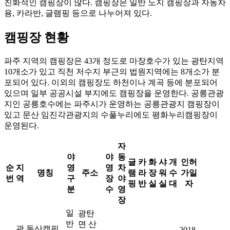
친화적인 캠핑장이 많다. 캠핑장은 일반 노지 캠핑장과 자동차
용, 카라반, 글램핑 등으로 나누어져 있다.
캠핑장 현황
파주 지역의 캠핑장은 43개 정도로 마장호수가 있는 광탄지역
10개소가 있고 직천 저수지 부근의 법원지역에는 8개소가 분
포되어 있다. 이외의 캠핑장도 하천이나 계곡 등에 분포되어
있으며 일부 공공시설 부지에도 캠핑장을 운영한다. 공릉관광
지인 공릉호수에는 파주시가 운영하는 공릉관광지 캠핑장이
있고 문산 임진각관광지의 수풀누리에도 평화누리캠핑장이
운영된다.
자
야
야
동
글
카
화
샤
개
인허
순
지
영
영
차
명칭
주소
램
라
장
워
수
가일
번
역
구
장
야
핑
반
실
실
대
자
분
수
영
장
일
광탄
반
면 산
광
돌산캠핑
2018-