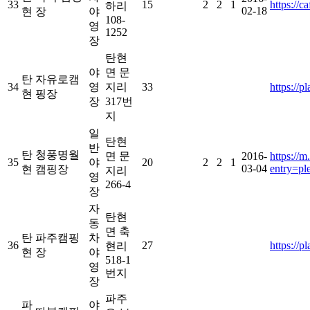
33
15
2
2
1
https://
하리
02-18
현
장
야
108-
영
1252
장
탄현
야
면 문
탄
자유로캠
34
영
지리
33
https://
현
핑장
장
317번
지
일
탄현
반
탄
청풍명월
면 문
2016-
https://
35
야
20
2
2
1
03-04
entry=p
현
캠핑장
지리
영
266-4
장
자
탄현
동
면 축
탄
파주캠핑
차
36
27
https://
현리
현
장
야
518-1
영
번지
장
파주
파
야