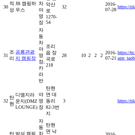
적
JB 캠핑하
차
2016-
악산
30
32
https://
07-28
성
우스
야
로
영
1270-
54
장
자
동
차
조리
야
조
공릉관광
읍 장
2016-
https://t
31
영
28
10
2
2
2
07-21
app_tapb
리
지 캠핑장
곡로
장,
218
카
라
반
탄현
야
면 대
디엠지라
탄
32
영
동리
3
https://
운지(DMZ
현
LOUNGE)
장
82-3번
지
자
탄현
동
면 낙
탄
박석 캠핑
차
2016-