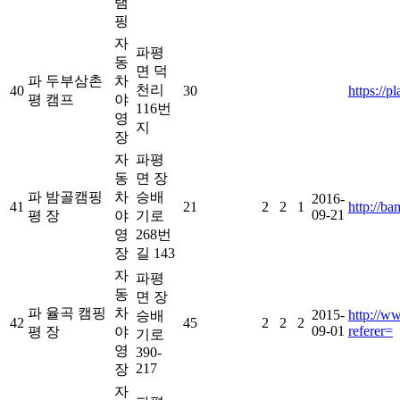
램
핑
자
파평
동
면 덕
파
두부삼촌
차
천리
40
30
https://
평
캠프
야
116번
영
지
장
자
파평
동
면 장
파
밤골캠핑
차
승배
2016-
41
21
2
2
1
http://b
09-21
평
장
야
기로
영
268번
장
길 143
자
파평
동
면 장
파
율곡 캠핑
차
2015-
http://w
승배
42
45
2
2
2
09-01
referer=
평
장
야
기로
영
390-
217
장
자