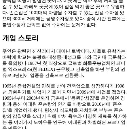
중국집 식당이 밀집된 곳이다. 이곳에는 식사 후에 커피를 즐
길 수 있는 카페도 곳곳에 있어 점심 먹기 좋은 곳으로 유명하
다. 존슨집은 10여대의 차량을 주차할 수 있는 전용 주차장 있
으며 30여m 거리에는 공영주차장도 있다. 중식 시간 전후에는
불법주정차 단속도 없어 주차에는 문제가 없다.
개업 스토리
주인은 광탄면 신산리에서 태어난 토박이다. 서울로 유학가는
바람에 학교는 불광초-대성중-대성고를 나와 국민대 국문학과
를 졸업했다.1987년 첫 직장으로 글로벌 화물운송업체인 페더
럴 익스프레스(현 FEDEX) 근무했고 건축업을 하던 부친의 권
유로 3년만에 업종을 건축으로 전환했다.
1995년 종합건설업 면허를 받아 건축업으로 성장하다가 1998
년 외환위기로 사업이 기울어 지면서 2009년에 사업을 접었다.
1995년부터 2003년까지 금촌에서 '동원참치집'을 운영하던 경
험과 용산 이태원 존슨탕의 인기를 바탕으로 2010년에 '존슨
집'을 개업하게 됐다. 평상시 식도락을 자처하던 부부는 존슨
탕의 감칠맛을 살리기 위해 야채 육수와 다양한 재료를 첨가하
는 등 여러가지 노하우를 연구해 이태원과 차별화된 프르미엄
을 만들었다.