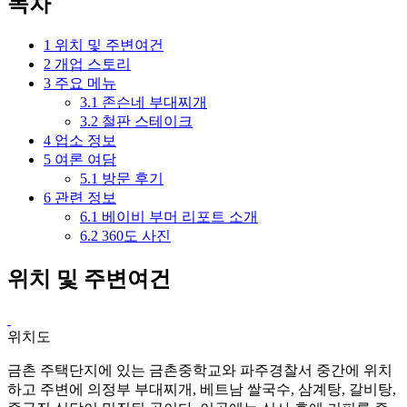
목차
1
위치 및 주변여건
2
개업 스토리
3
주요 메뉴
3.1
존슨네 부대찌개
3.2
철판 스테이크
4
업소 정보
5
여론 여담
5.1
방문 후기
6
관련 정보
6.1
베이비 부머 리포트 소개
6.2
360도 사진
위치 및 주변여건
위치도
금촌 주택단지에 있는 금촌중학교와 파주경찰서 중간에 위치
하고 주변에 의정부 부대찌개, 베트남 쌀국수, 삼계탕, 갈비탕,