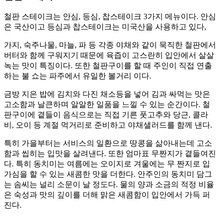
철판 스테이크는 안심, 등심, 찹스테이크 3가지 메뉴이다. 안심
은 국산이고 등심과 찹스테이크는 미국산을 사용하고 있다,
가지, 숙주나물, 마늘, 파 등 각종 야채와 같이 묵직한 철판에서
버터와 함께 구워지기 때문에 육즙이 고스란히 입안에서 살살
녹는 맛이 특징이다. 또한 철판구이를 할 때 주인이 직접 연출
하는 불 쇼는 파주에서 유일한 볼거리 이다.
금방 지은 밥에 김치와 다진 채소등을 넣어 김과 싸먹는 맛은
고소함과 날큰하며 알알한 일품을 느낄 수 있는 순간이다. 철
판구이에 곁들이 음식으로는 직접 기른 풋고추와 당근, 콜라
비, 오이 등 계절 먹거리로 준비하고 야채샐러드를 함께 낸다.
특히 가을부터는 서비스의 일환으로 땅콩을 삶아내는데 고소
함과 씹히는 입맛을 살려낸다. 또한 엄마표 무짠지가 곁들여진
다. 특히 동치미는 여름에는 오이지로 겨울에는 무 짠지로 입
가심을 할 수 있는 새콤한 맛을 더한다. 안주인의 동치미 담그
는 솜씨는 널리 소문이 날 정도다. 물의 양과 소금의 적정 비율
은 숙성과 맛의 깊이를 더해 맑은 새콤함이 입안에서 가득 퍼
진다.