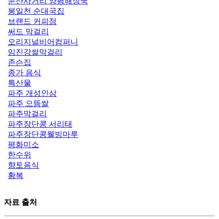
문산사거리 양평해장국
봉일천 순대국집
브랜드 커피점
써드 막걸리
오리지널비어컴퍼니
임진강쌀막걸리
존슨집
종가 음식
특산물
파주 개성인삼
파주 으뜸쌀
파주막걸리
파주장단콩 서리태
파주장단콩웰빙마루
평화미소
한수위
향토음식
황복
자료 출처