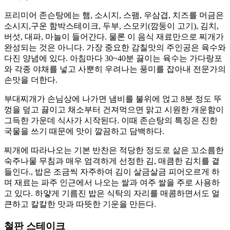
프리미어 존슨탕에는 햄, 소시지, 스팸, 우삼겹, 치즈를 머금은
소시지,구운 함박스테이크, 두부, 스모키(깜둥이 고기), 김치,
버섯, 대파, 마늘이 들어간다. 물론 이 음식 재료만으로 찌개가
완성되는 것은 아니다. 가장 중요한 감칠맛의 주인공은 육수와
다진 양념에 있다. 아침마다 30~40분 끓이는 육수는 가다랑포
와 각종 야채를 넣고 사뿐히 우려나는 풍미를 잡아내 전문가의
손맛을 더한다.
부대찌개가 손님상에 나가면 냄비를 불위에 얹고 8분 정도 뚜
껑을 덮고 끓이고 채소부터 건져먹으면 맑고 시원한 개운함이
그득한 가운데 식사가 시작된다. 이때 존슨탕의 특징은 진한
국물을 쓰기 때문에 맛이 깔끔하고 담백하다.
찌개에 따라나오는 기본 반찬은 적당한 정도로 삶은 꼬소름한
숙주나물 무침과 매우 엄격하게 선정한 김, 매큼한 김치를 곁
들인다., 밥은 조금씩 자주하여 김이 살금살금 피어오르게 하
며 재료는 파주 인근에서 나오는 쌀과 여주 쌀을 주로 사용하
고 있다. 하얗게 기름진 밥은 식탁의 자리를 매콤하면서도 얼
큰하고 칼칼한 맛과 따뜻한 기운을 만든다.
철판 스테이크