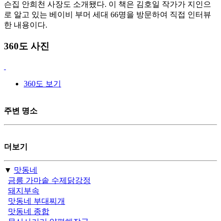
슨집 안희천 사장도 소개됐다. 이 책은 김호일 작가가 지인으
로 알고 있는 베이비 부머 세대 66명을 방문하여 직접 인터뷰
한 내용이다.
360도 사진
360도 보기
주변 명소
더보기
▼
맛동네
금릉 가마솥 수제닭강정
돼지부속
맛동네 부대찌개
맛동네 종합