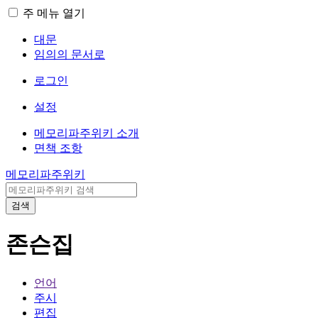
주 메뉴 열기
대문
임의의 문서로
로그인
설정
메모리파주위키 소개
면책 조항
메모리파주위키
검색
존슨집
언어
주시
편집