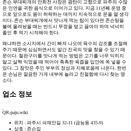
존슨 부대찌개의 안희천 사장은 광탄이 고향으로 파주의 수많
은 인연을 귀한 음식으로 이어가고 있다. 지금 11년째 운영 중
으로 앞으로도 몸이 허락하는 데까지 지속적으로 문을 열 생각
이다. 존슨 부대찌개에서 맛나게 먹는 팁이 있다면 존슨탕을
불에 올려놨을 때는 반드시 뚜껑을 덮고 끓여야 하며 넉넉히
졸인 후 먹기 시작해야 한다.
왜냐하면 소시지에서 간이 빠져 나오며 육수의 강조를 조절해
주기 때문에 심심하면서도 말간 진국의 맛을 찾을 수 있기 때
문이다. 철판구이를 맛나게 먹는 방법은 고기를 너무 익히지
말고 살짝 익었을 때 먹어야 촉촉한 육즙을 입안에 쏙 넣을 수
있다. 그 참맛은 주인 부부의 정성과 지혜로움에 나온다. 한번
온 손님은 깔끔한 가게 내부에 놀라고 친절함에 다시 찾는 명
소다.
업소 정보
QR-paju.wiki
위치 : 파주시 쇠재안길 32-11 (금능동 435-9)
상호 : 존슨집