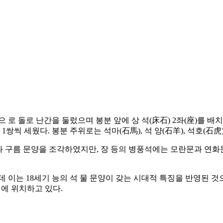
 로 돌로 난간을 둘렀으며 봉분 앞에 상 석(床石) 2좌(座)를 배치
쌍씩 세웠다. 봉분 주위로는 석마(石馬), 석 양(石羊), 석호(石虎
 구름 문양을 조각하였지만, 장 등의 병풍석에는 모란문과 연화문
이는 18세기 능의 석 물 문양이 갖는 시대적 특징을 반영된 것으로
옆에 위치하고 있다.