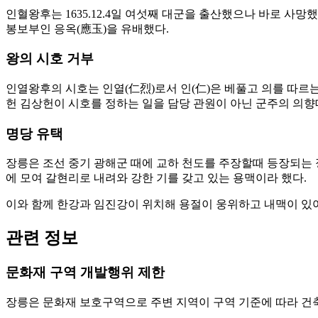
인혈왕후는 1635.12.4일 여섯째 대군을 출산했으나 바로 
봉보부인 응옥(應玉)을 유배했다.
왕의 시호 거부
인열왕후의 시호는 인열(仁烈)로서 인(仁)은 베풀고 의를 따르는
헌 김상헌이 시호를 정하는 일을 담당 관원이 아닌 군주의 의향
명당 유택
장릉은 조선 중기 광해군 때에 교하 천도를 주장할때 등장되는
에 모여 갈현리로 내려와 강한 기를 갖고 있는 용맥이라 했다.
이와 함께 한강과 임진강이 위치해 용절이 웅위하고 내맥이 있어
관련 정보
문화재 구역 개발행위 제한
장릉은 문화재 보호구역으로 주변 지역이 구역 기준에 따라 건