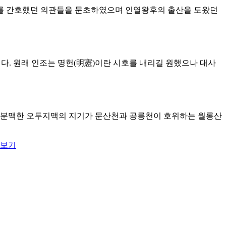
왕후를 간호했던 의관들을 문초하였으며 인열왕후의 출산을 도왔던
이다. 원래 인조는 명헌(明憲)이란 시호를 내리길 원했으나 대사
서 분맥한 오두지맥의 지기가 문산천과 공릉천이 호위하는 월롱산
 보기