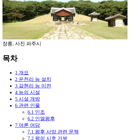
장릉, 사진 파주시
목차
1
개요
2
운천리 능 설치
3
갈현리 능 이전
4
능의 시설
5
시설 개방
6
관련 인물
6.1
인조
6.2
인열왕후
7
여론 여담
7.1
왕후 사망 관련 문책
7.2
왕의 시호 거부