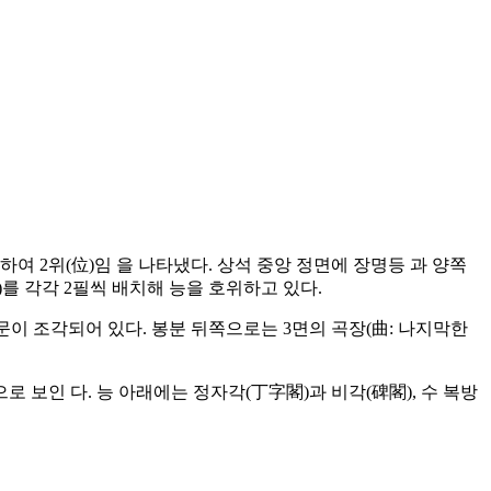
하여 2위(位)임 을 나타냈다. 상석 중앙 정면에 장명등 과 양쪽
)를 각각 2필씩 배치해 능을 호위하고 있다.
이 조각되어 있다. 봉분 뒤쪽으로는 3면의 곡장(曲: 나지막한
 보인 다. 능 아래에는 정자각(丁字閣)과 비각(碑閣), 수 복방