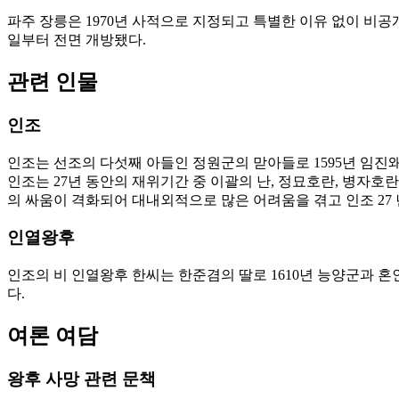
파주 장릉은 1970년 사적으로 지정되고 특별한 이유 없이 비공개 
일부터 전면 개방됐다.
관련 인물
인조
인조는 선조의 다섯째 아들인 정원군의 맏아들로 1595년 임진왜
인조는 27년 동안의 재위기간 중 이괄의 난, 정묘호란, 병자
의 싸움이 격화되어 대내외적으로 많은 어려움을 겪고 인조 27 년(
인열왕후
인조의 비 인열왕후 한씨는 한준겸의 딸로 1610년 능양군과 혼
다.
여론 여담
왕후 사망 관련 문책