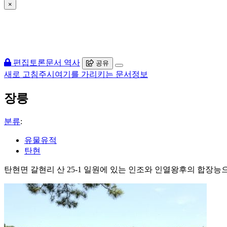
×
편집
토론
문서 역사
공유
새로 고침
주시
여기를 가리키는 문서
정보
장릉
분류
:
유물유적
탄현
탄현면 갈현리 산 25-1 일원에 있는 인조와 인열왕후의 합장능으로 