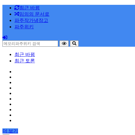
최근 바뀜
임의의 문서로
파주작가냉장고
파주위키
최근 바뀜
최근 토론
더 보기