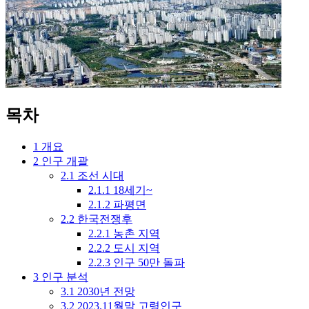
목차
1
개요
2
인구 개괄
2.1
조선 시대
2.1.1
18세기~
2.1.2
파평면
2.2
한국전쟁후
2.2.1
농촌 지역
2.2.2
도시 지역
2.2.3
인구 50만 돌파
3
인구 분석
3.1
2030년 전망
3.2
2023.11월말 고령인구