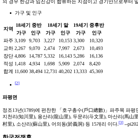
의 경우 한강과 임진강이 합류하는 지점이고 경기만으로부터 밀
가구 및 인구
18세기 중반
18세기 말
19세기 중후반
지역
가구
인구
가구
인구
가구
인구
파주
3,109
9,703
3,227
10,153
3,300
10,320
교하
2,267
9,070
2,474
7,997
2,673
10,493
장단
4,806
14,787
5,332
16,143
5,286
16,136
적성
1,418
4,934
1,698
5,909
2,074
8,420
합계
11,600
38,494
12,731
40,202
13,333
45,369
[2]
파평면
정조13년(1789)에 편찬한 「호구총수(戶口總數)」파주목 파평면이
지천리(知川里), 용산리(龍山里), 두문리(斗文里), 마산리(馬山里)
[3]
村里), 소산리(蘇山里), 어의동(於義洞) 등 15개리 이다.
--pi202
한국전쟁후