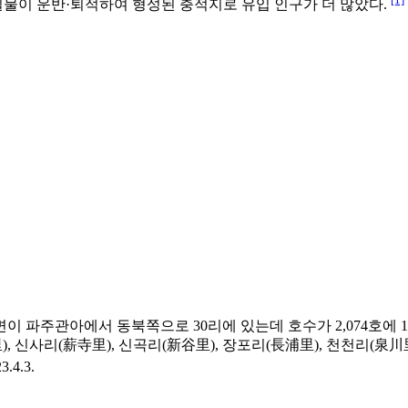
물이 운반·퇴적하여 형성된 충적지로 유입 인구가 더 많았다.
 파주관아에서 동북쪽으로 30리에 있는데 호수가 2,074호에 15개
, 신사리(薪寺里), 신곡리(新谷里), 장포리(長浦里), 천천리(泉川里
3.4.3.