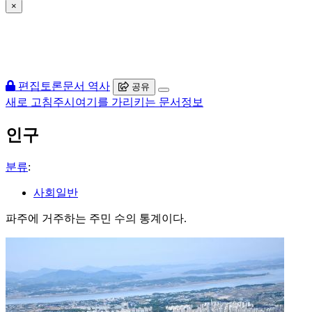
×
편집
토론
문서 역사
공유
새로 고침
주시
여기를 가리키는 문서
정보
인구
분류
:
사회일반
파주에 거주하는 주민 수의 통계이다.