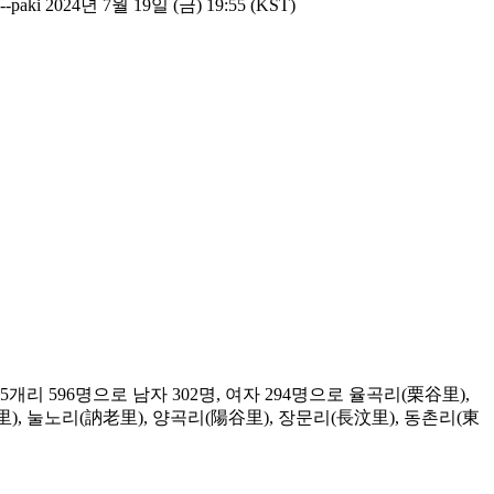
--paki 2024년 7월 19일 (금) 19:55 (KST)
리 596명으로 남자 302명, 여자 294명으로 율곡리(栗谷里),
), 눌노리(訥老里), 양곡리(陽谷里), 장문리(長汶里), 동촌리(東