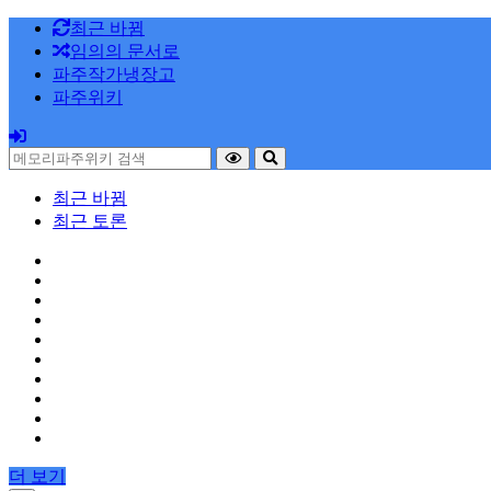
최근 바뀜
임의의 문서로
파주작가냉장고
파주위키
최근 바뀜
최근 토론
더 보기