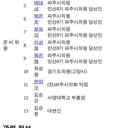
박대
파주시의원
5
성
민선8기 파주시의원 당선인
박은
파주시의원
6
주
민선8기 파주시의원 당선인
최유
파주시의원
7
각
민선8기 파주시의원 당선인
준 비 위
이성
파주시의원
8
원
철
민선8기 파주시의원 당선인
목진
파주시의원
9
혁
민선8기 파주시의원 당선인
최승
경기도의원(고양시)
10
원
한양
(전)파주시의회 의장
11
수
김순
서영대학교 부총장
12
곤
김순
대변인
13
현