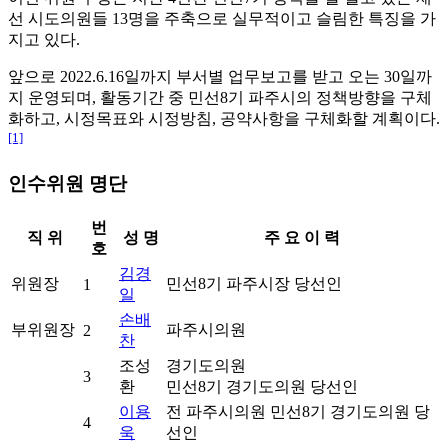
선 시도의원들 13명을 주축으로 실무적이고 슬림한 특징을 가
지고 있다.
앞으로 2022.6.16일까지 부서별 업무보고를 받고 오는 30일까
지 운영되며, 활동기간 중 민선8기 파주시의 정책방향을 구체
화하고, 시정목표와 시정방침, 공약사항을 구체화할 계획이다.
[1]
인수위원 명단
번
직 위
성 명
주 요 이 력
호
김경
위원장
민선8기 파주시장 당선인
1
일
손배
부위원장
파주시의원
2
찬
조성
경기도의원
3
환
민선8기 경기도의원 당선인
이용
전 파주시의원 민선8기 경기도의원 당
4
욱
선인