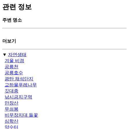
관련 정보
주변 명소
더보기
▼
자연생태
겨울 비경
공릉천
공릉호수
광탄 채석단지
교하물푸레나무
깃대종
낚시금지구역
만장산
무쇠봉
비무장지대 들꽃
심학산
약수터