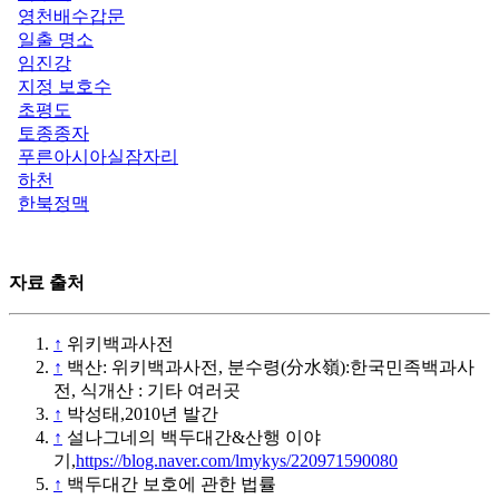
영천배수갑문
일출 명소
임진강
지정 보호수
초평도
토종종자
푸른아시아실잠자리
하천
한북정맥
자료 출처
↑
위키백과사전
↑
백산: 위키백과사전, 분수령(分水嶺):한국민족백과사
전, 식개산 : 기타 여러곳
↑
박성태,2010년 발간
↑
설나그네의 백두대간&산행 이야
기,
https://blog.naver.com/lmykys/220971590080
↑
백두대간 보호에 관한 법률