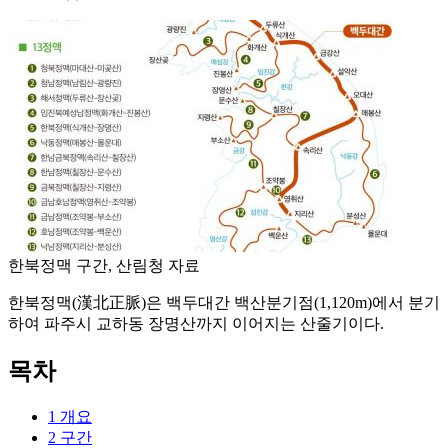
한북정맥 구간, 산림청 자료
한북정맥(漢北正脈)은 백두대간 백산분기점(1,120m)에서 분기
하여 파주시 교하동 장명산까지 이어지는 산줄기이다.
목차
1
개요
2
구간