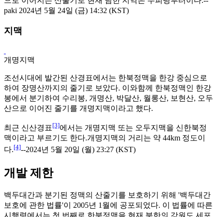
으로 이어지는 산줄기로 현재 남한 지역은 수피령부터이다.--
paki 2024년 5월 24일 (금) 14:32 (KST)
지맥
개명지맥
조선시대에 발간된 산경표에서는 한북정맥을 한강 중심으로
하여 장명산까지의 줄기로 보았다. 이와함께 한북정맥인 한강
봉에서 분기하여 수리봉, 개명산, 박달산, 월롱산, 보현산, 오두
산으로 이어진 줄기를 개명지맥이라고 했다.
[3]
최근 신산경표
에서는 개명지맥 또는 오두지맥을 신한북정
맥이라고 부르기도 한다.개명지맥의 거리는 약 44km 정도이
[4]
다.
--2024년 5월 20일 (월) 23:27 (KST)
개발 제한
백두대간과 분기된 정맥의 산줄기를 보호하기 위해 '백두대간
보호에 관한 법률'이 2005년 1월에 공포되었다. 이 법률에 따른
시행령에서는 첫 번째로 한북정맥을 현재 북한의 강원도 세포