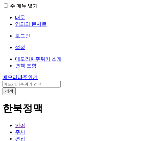
주 메뉴 열기
대문
임의의 문서로
로그인
설정
메모리파주위키 소개
면책 조항
메모리파주위키
검색
한북정맥
언어
주시
편집