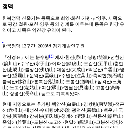
정맥
한북정맥 산줄기는 동쪽으로 회양·화천·가평·남양주, 서쪽으
로 평강·철원·포천·양주 등의 경계를 이루는데 동쪽은 한강 유
역이고 서쪽은 임진강 유역이 된다.
한북정맥 12구간, 2008년 경기개발연구원
[2]
『산경표』에는 분수령
에서·천산(泉山)·쌍령(雙嶺)·전천산
(箭川山)·수우산(水于山)·여파산(餘破山)·오갑산(五甲山)충현
산(忠峴山)·불정산(佛頂山)·대성산(大成山)·백운산(白雲山)·망
국산(望國山)·운악산(雲嶽山)·주엽산(注葉山)·축석현(祝石峴)·
불곡산(佛谷山)·홍복산(弘福山)·도봉산(道峰山)·삼각산(三角
山)·노고산(老姑山)·여산(礪山)·현달산(見達山)·고봉산(高峰
山)·장명산(長命山) 등으로 기록되었다.
현대 지명으로는 추가령·백암산(白巖山)·양쌍령(兩雙嶺)·적근
산(赤根山)·대성산·수피령(水皮嶺)·광덕산(廣德山)·백운산·국
망봉(國望峰)·강씨봉(姜氏峰)·청계산(淸溪山)·현등산(懸燈山)·
죽엽산(竹葉山)·도봉산·노고산·현달산(峴達山)·고봉산·장명산