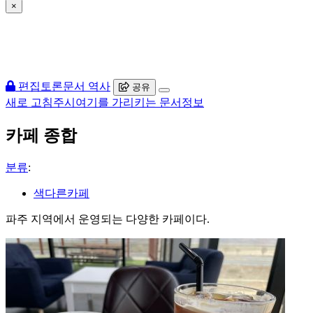
×
편집
토론
문서 역사
공유
새로 고침
주시
여기를 가리키는 문서
정보
카페 종합
분류
:
색다른카페
파주 지역에서 운영되는 다양한 카페이다.