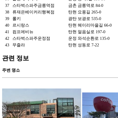
37
스타벅스파주금릉역점
금촌
금릉역로 84-0
38
류재은베이커리행복점
탄현
요풍길 265-0
39
롤키
광탄
보광로 535-0
40
르시랑스
탄현
헤이리마을길 66-0
41
컴프에비뉴
탄현
얼음실로 197-0
42
스타벅스파주운정점
운정
와석순환로 135-0
43
무즐라
탄현
성동로 7-22
관련 정보
주변 명소