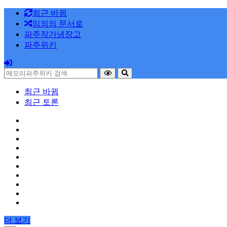
최근 바뀜
임의의 문서로
파주작가냉장고
파주위키
최근 바뀜
최근 토론
더 보기