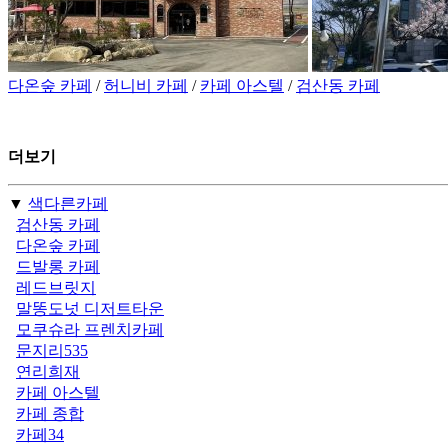
다온숲 카페
/
허니비 카페
/
카페 아스텔
/
검산동 카페
더보기
▼
색다른카페
검산동 카페
다온숲 카페
드발롱 카페
레드브릿지
말똥도넛 디저트타운
모쿠슈라 프렌치카페
문지리535
연리희재
카페 아스텔
카페 종합
카페34