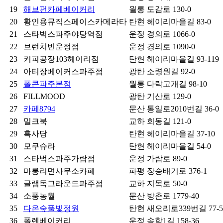
19
해브펀카페베이커리
월롱
도감로 130-0
20
황인용뮤직스페이스카메라타
탄현
헤이리마을길 83-0
21
스타벅스파주야당역점
운정
경의로 1066-0
22
브런치빈운정점
운정
경의로 1090-0
23
커피공장103헤이리점
탄현
헤이리마을길 93-119
24
아티장베이커스파주점
광탄
소령원길 92-0
25
폴콘파주본점
월롱
다락고개길 98-10
26
FILLMOOD
광탄
기산로 129-0
27
카페8794
문산
통일로2010번길 36-0
28
밀크북
교하
회동길 121-0
29
흑사당
탄현
헤이리마을길 37-10
30
모쿠슈라
탄현
헤이리마을길 54-0
31
스타벅스파주가람점
운정
가람로 89-0
32
마롱리면사무소카페
파평
장승배기로 376-1
33
글램독그라운드파주점
교하
지목로 50-0
34
소풍농월
문산
방촌로 1779-40
35
다온숲풀빛정원
탄현
새오리로339번길 77-5
36
폴렌베이커리
운정
송학1길 158-36