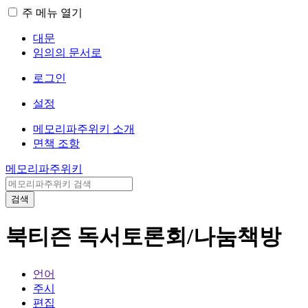
주 메뉴 열기
대문
임의의 문서로
로그인
설정
메모리파주위키 소개
면책 조항
메모리파주위키
검색
북티즌 독서토론회/나눔책방
언어
주시
편집