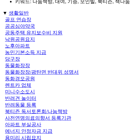
키워드: 나눔책방, 대여, 기증, 모인빌, 북티즌, 책나눔
▼
생활일반
골프 연습장
공공심야약국
공동주택 유지보수비 지원
낙원공원묘지
노후아파트
농민기본소득 지급
당구장
동물화장장
동물화장장/광탄면 반대위 성명서
동화경모공원
렌트카 업체
미니수소도시
반려견 놀이터
반려동물 등록
북티즌 독서토론회/나눔책방
사전연명의료의향서 등록기관
아파트 부실공사
에너지 안정자금 지급
용미리 시립묘지