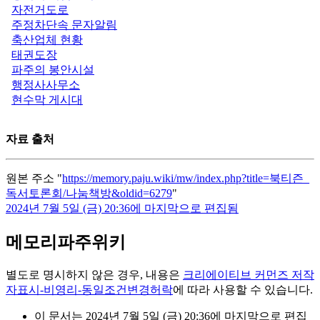
자전거도로
주정차단속 문자알림
축산업체 현황
태권도장
파주의 봉안시설
행정사사무소
현수막 게시대
자료 출처
원본 주소 "
https://memory.paju.wiki/mw/index.php?title=북티즌_
독서토론회/나눔책방&oldid=6279
"
2024년 7월 5일 (금) 20:36에 마지막으로 편집됨
메모리파주위키
별도로 명시하지 않은 경우, 내용은
크리에이티브 커먼즈 저작
자표시-비영리-동일조건변경허락
에 따라 사용할 수 있습니다.
이 문서는 2024년 7월 5일 (금) 20:36에 마지막으로 편집