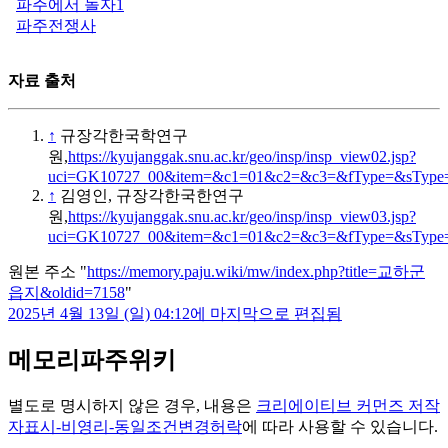
파주에서 놀자1
파주전쟁사
자료 출처
↑
규장각한국학연구
원,
https://kyujanggak.snu.ac.kr/geo/insp/insp_view02.jsp?
uci=GK10727_00&item=&c1=01&c2=&c3=&fType=&sType=&
↑
김영인, 규장각한국한연구
원,
https://kyujanggak.snu.ac.kr/geo/insp/insp_view03.jsp?
uci=GK10727_00&item=&c1=01&c2=&c3=&fType=&sType=&
원본 주소 "
https://memory.paju.wiki/mw/index.php?title=교하군
읍지&oldid=7158
"
2025년 4월 13일 (일) 04:12에 마지막으로 편집됨
메모리파주위키
별도로 명시하지 않은 경우, 내용은
크리에이티브 커먼즈 저작
자표시-비영리-동일조건변경허락
에 따라 사용할 수 있습니다.