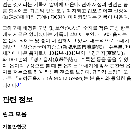
련된 것이라는 기록이 말미에 나온다. 관아 재정과 관련된 봉
름 항목에도, 기존의 것은 모두 폐지되고 갑오년 이후 신정식
(新定式)에 따라 금(金) 700원이 마련되었다는 기록이 나온다.
교하군에 배정된 군병 및 보인(保人)의 숫자를 적은 군병 항목
에도 지금은 없어졌다는 기록이 말미에 보인다. 교하 읍지는
본 읍지 외에도 몇 종이 더 전해지고 있다. 대표적으로 16세기
전반의 『신증동국여지승람(新增東國輿地勝覽)』 수록본, 19
세기에 나온 읍지로서 1842년~1843년의 『경기지(京畿誌)』
와 1871년의 『경기읍지(京畿邑誌)』 수록본 등을 꼽을 수 있
다. 읍지의 구성으로 볼 때 본 읍지는 19세기에 앞서 편찬된 읍
지를 저본으로 하여 작성된 것으로 보인다. 규장각 소장의 또
다른 『교하군읍지』(古 915.12-G999h)는 본 읍지와 동일한 읍
[2]
지이다.
관련 정보
링크 모음
가볼만한곳