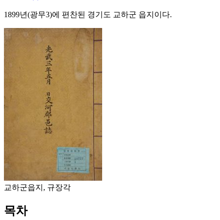
1899년(광무3)에 편찬된 경기도 교하군 읍지이다.
교하군읍지, 규장각
목차