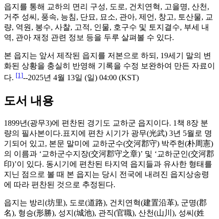
읍지를 통해 교하의 면리 구성, 도로, 건치연혁, 고을명, 산천,
거주 성씨, 풍속, 능침, 단묘, 묘소, 관아, 제언, 창고, 토산물, 교
량, 역원, 봉수, 사찰, 고적, 인물, 호구수 및 토지결수, 부세 내
역, 관아 재정 관련 정보 등을 두루 살펴볼 수 있다.
본 읍지는 앞서 제작된 읍지를 저본으로 하되, 19세기 말의 변
화된 상황을 충실히 반영해 기록을 수정 보완하여 만든 자료이
[1]
다.
--2025년 4월 13일 (일) 04:00 (KST)
도서 내용
1899년(광무3)에 편찬된 경기도 교하군 읍지이다. 1책 8장 분
량의 필사본이다.표지에 편찬 시기가 광무(光武) 3년 5월로 명
기되어 있고, 본문 말미에 교하군수(交河郡守) 박주헌(朴周憲)
의 이름과 ‘교하군수지장(交河郡守之章)’ 및 ‘교하군인(交河郡
印)’이 있다. 동시기에 편찬된 타지역 읍지들과 유사한 형태를
지닌 점으로 볼 때 본 읍지는 당시 전국에 내려진 읍지상송령
에 따라 편찬된 것으로 추정된다.
읍지는 방리(坊里), 도로(道路), 건치연혁(建置沿革), 군명(郡
名), 형승(形勝), 성지(城池), 관직(官職), 산천(山川), 성씨(姓