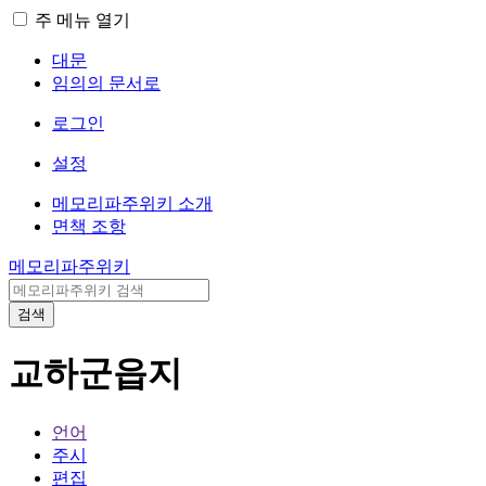
주 메뉴 열기
대문
임의의 문서로
로그인
설정
메모리파주위키 소개
면책 조항
메모리파주위키
검색
교하군읍지
언어
주시
편집