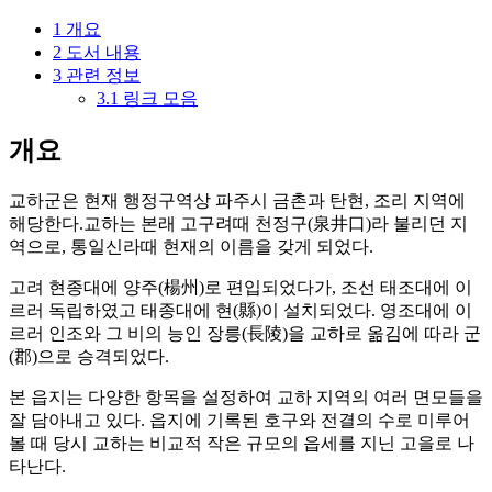
1
개요
2
도서 내용
3
관련 정보
3.1
링크 모음
개요
교하군은 현재 행정구역상 파주시 금촌과 탄현, 조리 지역에
해당한다.교하는 본래 고구려때 천정구(泉井口)라 불리던 지
역으로, 통일신라때 현재의 이름을 갖게 되었다.
고려 현종대에 양주(楊州)로 편입되었다가, 조선 태조대에 이
르러 독립하였고 태종대에 현(縣)이 설치되었다. 영조대에 이
르러 인조와 그 비의 능인 장릉(長陵)을 교하로 옮김에 따라 군
(郡)으로 승격되었다.
본 읍지는 다양한 항목을 설정하여 교하 지역의 여러 면모들을
잘 담아내고 있다. 읍지에 기록된 호구와 전결의 수로 미루어
볼 때 당시 교하는 비교적 작은 규모의 읍세를 지닌 고을로 나
타난다.