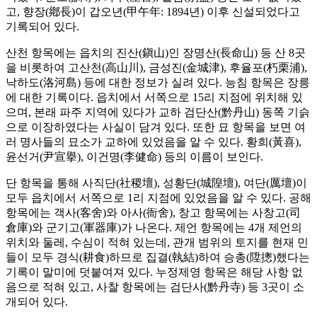
고, 향장(鄕長)이 갑오년(甲午年: 1894년) 이후 신설되었다고
기록되어 있다.
산천 항목에는 읍치의 진산(鎭山)인 장명산(長命山) 등 산 8곳
을 비롯하여 고산천(高山川), 금성진(金城津), 후율포(朽栗浦),
낙하도(洛河島) 등에 대한 정보가 실려 있다. 능침 항목은 장릉
에 대한 기록이다. 읍치에서 서쪽으로 15리 지점에 위치해 있
으며, 본래 파주 지역에 있다가 교하 검단산(黔丹山) 동쪽 기슭
으로 이장하였다는 사실이 담겨 있다. 또한 묘 항목을 보면 여
러 명사들의 묘소가 교하에 있었음을 알 수 있다. 황희(黃喜),
윤선거(尹宣擧), 이건명(李健命) 등의 이름이 보인다.
단 항목을 통해 사직단(社稷壇), 성황단(城隍壇), 여단(厲壇)이
모두 읍치에서 서쪽으로 1리 지점에 있었음을 알 수 있다. 공해
항목에는 객사(客舍)와 아사(衙舍), 창고 항목에는 사창고(司
倉庫)와 군기고(軍器庫)가 나온다. 제언 항목에는 4개 제언의
위치와 둘레, 수심이 적혀 있는데, 관개 범위의 토지를 현재 민
들이 모두 경식(耕食)하므로 집결(執結)하여 승총(陞摠)했다는
기록이 말미에 덧붙여져 있다. 누정제영 항목은 해당 사항 없
음으로 적혀 있고, 사찰 항목에는 검단사(黔丹寺) 등 3곳이 소
개되어 있다.