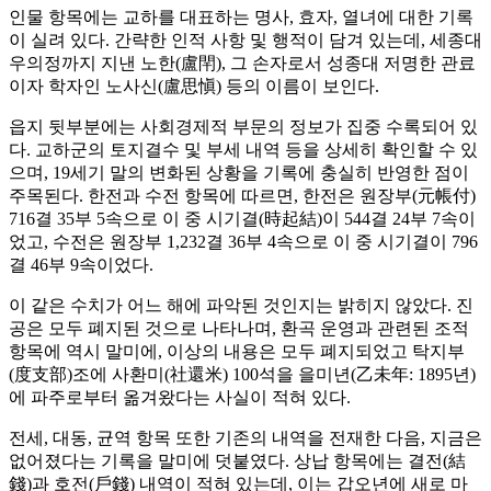
인물 항목에는 교하를 대표하는 명사, 효자, 열녀에 대한 기록
이 실려 있다. 간략한 인적 사항 및 행적이 담겨 있는데, 세종대
우의정까지 지낸 노한(盧閈), 그 손자로서 성종대 저명한 관료
이자 학자인 노사신(盧思愼) 등의 이름이 보인다.
읍지 뒷부분에는 사회경제적 부문의 정보가 집중 수록되어 있
다. 교하군의 토지결수 및 부세 내역 등을 상세히 확인할 수 있
으며, 19세기 말의 변화된 상황을 기록에 충실히 반영한 점이
주목된다. 한전과 수전 항목에 따르면, 한전은 원장부(元帳付)
716결 35부 5속으로 이 중 시기결(時起結)이 544결 24부 7속이
었고, 수전은 원장부 1,232결 36부 4속으로 이 중 시기결이 796
결 46부 9속이었다.
이 같은 수치가 어느 해에 파악된 것인지는 밝히지 않았다. 진
공은 모두 폐지된 것으로 나타나며, 환곡 운영과 관련된 조적
항목에 역시 말미에, 이상의 내용은 모두 폐지되었고 탁지부
(度支部)조에 사환미(社還米) 100석을 을미년(乙未年: 1895년)
에 파주로부터 옮겨왔다는 사실이 적혀 있다.
전세, 대동, 균역 항목 또한 기존의 내역을 전재한 다음, 지금은
없어졌다는 기록을 말미에 덧붙였다. 상납 항목에는 결전(結
錢)과 호전(戶錢) 내역이 적혀 있는데, 이는 갑오년에 새로 마