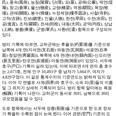
氏), 풍속(風俗), 능침(陵寢), 단(壇), 묘(墓), 공해(公廨), 제언(堤
堰), 창고(倉庫), 물산(物産), 교량(橋梁), 역원(驛院), 목장(牧
場), 관애(關阨), 봉수(烽燧), 누정제영(樓亭題詠), 사찰(寺刹),
고적(古跡), 진보(鎭堡), 인물(人物), 한전(旱田), 수전(水田), 진
공(進貢), 조적(糶糴), 전세(田稅), 대동(大同), 균역(均役), 상납
(上納), 봉름(俸廩), 군병(軍兵), 사환(社還) 항목으로 구성되어
있다.
방리 기록에 따르면, 교하군에는 후율포(朽栗浦)를 기준으로
남쪽에 4개 면(지석면(支石面)·와동면(瓦洞面)·석곶면(石串
面)·청암면(靑巖面)), 북쪽에 4개 면(현내면(縣內面)·신오리면
(新五里面)·탄포면(炭浦面)·아동면(衙洞面))이 있었다. 서두에
호구(戶口) 기록이 실려 있는데, 이에 따르면 8개 면의 총 호수
는 2,673호, 전체 인구 10,493구 중 남자가 5,664구, 여자가
4,829구였다. 이 같은 통계수치의 기준연도는 밝혀져 있지 않
다. 이어 각 면별로 사계(四界)와 호구수, 소속 리(里)들의 이름
및 그 위치가 상세히 기록되어 있다. 방리 항목 말미에는 폭원
(幅圓) 기록이 나온다. 교하군이 동서로 30리, 남북으로 30리
규모였음을 알 수 있다.
도로 항목에서는 서두에 장릉(長陵)을 기준으로 한 도로 정보
가 특별히 수록된 점이 눈에 띈다. 이어 관문(官門) 기준의 도