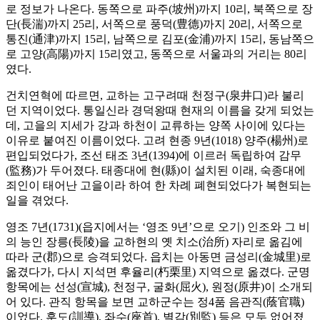
로 정보가 나온다. 동쪽으로 파주(坡州)까지 10리, 북쪽으로 장
단(長湍)까지 25리, 서쪽으로 풍덕(豊德)까지 20리, 서쪽으로
통진(通津)까지 15리, 남쪽으로 김포(金浦)까지 15리, 동남쪽으
로 고양(高陽)까지 15리였고, 동쪽으로 서울과의 거리는 80리
였다.
건치연혁에 따르면, 교하는 고구려때 천정구(泉井口)라 불리
던 지역이었다. 통일신라 경덕왕때 현재의 이름을 갖게 되었는
데, 고을의 지세가 강과 하천이 교류하는 양쪽 사이에 있다는
이유로 붙여진 이름이었다. 고려 현종 9년(1018) 양주(楊州)로
편입되었다가, 조선 태조 3년(1394)에 이르러 독립하여 감무
(監務)가 두어졌다. 태종대에 현(縣)이 설치된 이래, 숙종대에
죄인이 태어난 고을이라 하여 한 차례 폐현되었다가 복현되는
일을 겪었다.
영조 7년(1731)(읍지에서는 ‘영조 9년’으로 오기) 인조와 그 비
의 능인 장릉(長陵)을 교하현의 옛 치소(治所) 자리로 옮김에
따라 군(郡)으로 승격되었다. 읍치는 아동면 금성리(金城里)로
옮겼다가, 다시 지석면 후율리(朽栗里) 지역으로 옮겼다. 군명
항목에는 선성(宣城), 천정구, 굴화(屈火), 원정(原井)이 소개되
어 있다. 관직 항목을 보면 교하군수는 정4품 음관직(蔭官職)
이었다. 훈도(訓導), 좌수(座首), 별감(別監) 등은 모두 없어졌