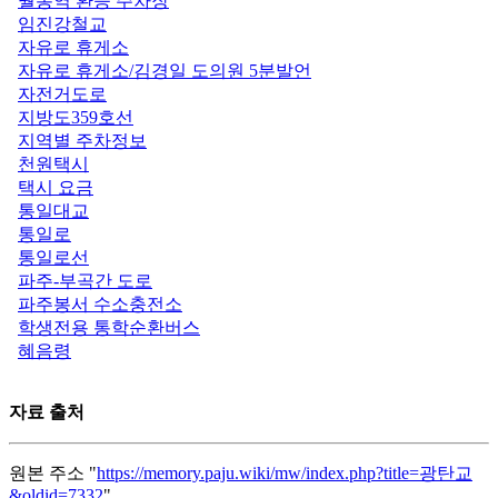
월롱역 환승 주차장
임진강철교
자유로 휴게소
자유로 휴게소/김경일 도의원 5분발언
자전거도로
지방도359호선
지역별 주차정보
천원택시
택시 요금
통일대교
통일로
통일로선
파주-부곡간 도로
파주봉서 수소충전소
학생전용 통학순환버스
혜음령
자료 출처
원본 주소 "
https://memory.paju.wiki/mw/index.php?title=광탄교
&oldid=7332
"