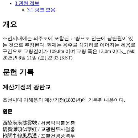
3
관련 정보
3.1
링크 모음
개요
조선시대에는 의주로에 포함된 교량으로 인근에 광탄원이 있
는 것으로 추정된다. 현재는 용주골 삼거리로 이어지는 혜음로
구간으로 교량길이가 109.8m 이며 교량 폭은 13.0m 이다._-paki
2025년 6월 21일 (토) 22:33 (KST)
문헌 기록
계산기정의 광탄교
조선시대 이해응의 계산기정(1803년)에 기록된 내용이다.
원문
西陵漠漠拂雲驄 / 서릉막막불운총
橋廣灘頭似掣虹 / 교광탄두사철홍
袍闊巾輕風易透 / 포활건경풍역투