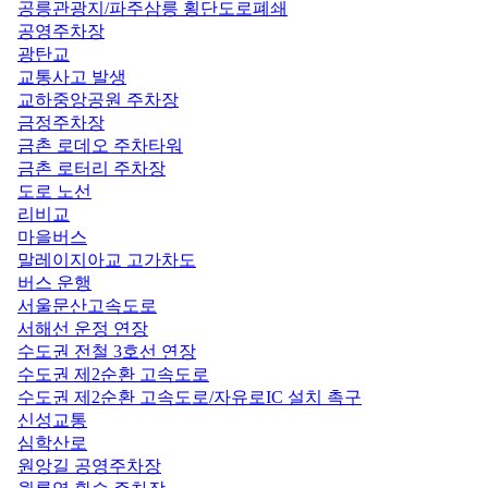
공릉관광지/파주삼릉 횡단도로폐쇄
공영주차장
광탄교
교통사고 발생
교하중앙공원 주차장
금정주차장
금촌 로데오 주차타워
금촌 로터리 주차장
도로 노선
리비교
마을버스
말레이지아교 고가차도
버스 운행
서울문산고속도로
서해선 운정 연장
수도권 전철 3호선 연장
수도권 제2순환 고속도로
수도권 제2순환 고속도로/자유로IC 설치 촉구
신성교통
심학산로
원앙길 공영주차장