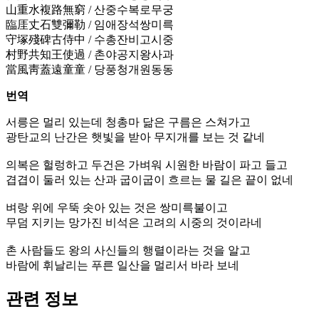
山重水複路無窮 / 산중수복로무궁
臨厓丈石雙彌勒 / 임애장석쌍미륵
守塚殘碑古侍中 / 수총잔비고시중
村野共知王使過 / 촌야공지왕사과
當風靑蓋遠童童 / 당풍청개원동동
번역
서릉은 멀리 있는데 청총마 닮은 구름은 스쳐가고
광탄교의 난간은 햇빛을 받아 무지개를 보는 것 같네
의복은 헐렁하고 두건은 가벼워 시원한 바람이 파고 들고
겹겹이 둘러 있는 산과 굽이굽이 흐르는 물 길은 끝이 없네
벼랑 위에 우뚝 솟아 있는 것은 쌍미륵불이고
무덤 지키는 망가진 비석은 고려의 시중의 것이라네
촌 사람들도 왕의 사신들의 행렬이라는 것을 알고
바람에 휘날리는 푸른 일산을 멀리서 바라 보네
관련 정보