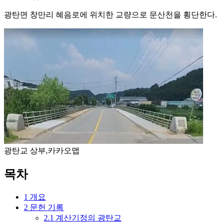
광탄면 창만리 혜음로에 위치한 교량으로 문산천을 횡단한다.
광탄교 상부,카카오맵
목차
1
개요
2
문헌 기록
2.1
계산기정의 광탄교