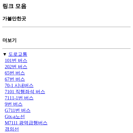
링크 모음
가볼만한곳
더보기
▼
도로교통
101번 버스
202번 버스
65번 버스
67번 버스
70-1 시내버스
7101 직행좌석 버스
7111-1번 버스
9번 버스
G711번 버스
Gtx-a노선
M7111 광역급행버스
경의선