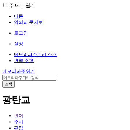
주 메뉴 열기
대문
임의의 문서로
로그인
설정
메모리파주위키 소개
면책 조항
메모리파주위키
검색
광탄교
언어
주시
편집