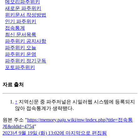
메모리파주위키
새로운 파주위키
위키문서 작성방법
인기 파주위키
접속통계
최신 문서목록
파주위키 공지사항
파주위키 오늘
파주위키 운영
파주위키 정기구독
포토파주위키
자료 출처
↑
지역신문 중 파주저널은 시밀러웹 시스템에 등록되지
않아 접속통계가 생략됐다.
원본 주소 "
https://memory.paju.wiki/mw/index.php?title=접속통
계&oldid=4754
"
2023년 9월 19일 (화) 13:02에 마지막으로 편집됨